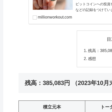
ビットコインへの投資
などの記録をつけてい
残したい...
millionworkout.com
目
残高：385,0
感想
残高：385,083円 （2023年10
積立元本
トー