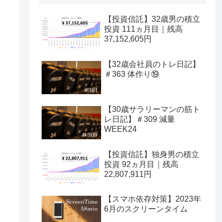
【投資信託】32歳男の積立
投資 111ヵ月目｜残高
37,152,605円
【32歳会社員のトレ日記】
＃363 体作り⑲
【30歳サラリーマンの筋ト
レ日記】＃309 減量
WEEK24
【投資信託】独身男の積立
投資 92ヵ月目｜残高
22,807,911円
【スマホ依存対策】2023年
6月のスクリーンタイム