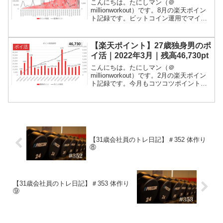
こんにちは。たにしマン（＠
millionworkout）です。8月の楽天ポイン
ト記録です。ビットコイン運用でマイナ
スリターンがでました。ポイント残高
は、31万ポイントくらいです！ポイ活と
は、ポイント活動の略です。世の中には
【楽天ポイント】27歳独身男のポ
ポイ活
様々なポイントがあ...
イ活｜2022年3月｜残高46,730pt
こんにちは。たにしマン（＠
millionworkout）です。2月の楽天ポイン
ト記録です。今月もコツコツポイントを
貯めました。いつも通りといった感じで
す。ポイ活とは、ポイント活動の略で
す。世の中には様々なポイントがありま
すが、私が活用してい...
【31歳会社員のトレ日記】＃352 体作り
⑧
【31歳会社員のトレ日記】＃353 体作り
⑨