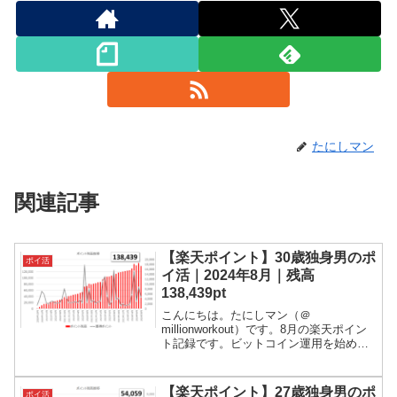
たにしマン
関連記事
【楽天ポイント】30歳独身男のポ
ポイ活
イ活｜2024年8月｜残高
138,439pt
こんにちは。たにしマン（＠
millionworkout）です。8月の楽天ポイン
ト記録です。ビットコイン運用を始めま
した。ポイント残高は、13.8万ポイント
です！ポイ活とは、ポイント活動の略で
す。世の中には様々なポイントがありま
【楽天ポイント】27歳独身男のポ
ポイ活