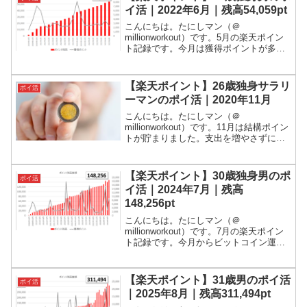
すが、私が活用...
イ活｜2022年6月｜残高54,059pt
こんにちは。たにしマン（＠
millionworkout）です。5月の楽天ポイン
ト記録です。今月は獲得ポイントが多く
なりました。ポイント残高は、5万ポイン
トを突破しました！ポイ活とは、ポイン
ト活動の略です。世の中には様々なポイ
【楽天ポイント】26歳独身サラリ
ポイ活
ントがありますが...
ーマンのポイ活｜2020年11月
こんにちは。たにしマン（＠
millionworkout）です。11月は結構ポイン
トが貯まりました。支出を増やさずにポ
イントを貯めること。それすなわち還元
率を高めることが重要ですね。ポイ活と
は、ポイント活動の略です。世の中には
【楽天ポイント】30歳独身男のポ
ポイ活
様々なポイントが...
イ活｜2024年7月｜残高
148,256pt
こんにちは。たにしマン（＠
millionworkout）です。7月の楽天ポイン
ト記録です。今月からビットコイン運用
を始めました。ポイント残高は、14.8万
ポイントです！ポイ活とは、ポイント活
動の略です。世の中には様々なポイント
【楽天ポイント】31歳男のポイ活
ポイ活
がありますが、...
｜2025年8月｜残高311,494pt