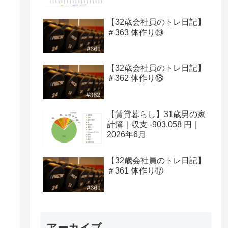
【32歳会社員のトレ日記】
＃363 体作り⑲
【32歳会社員のトレ日記】
＃362 体作り⑱
【賃貸暮らし】31歳男の家
計簿｜収支 -903,058 円｜
2026年6月
【32歳会社員のトレ日記】
＃361 体作り⑰
アーカイブ