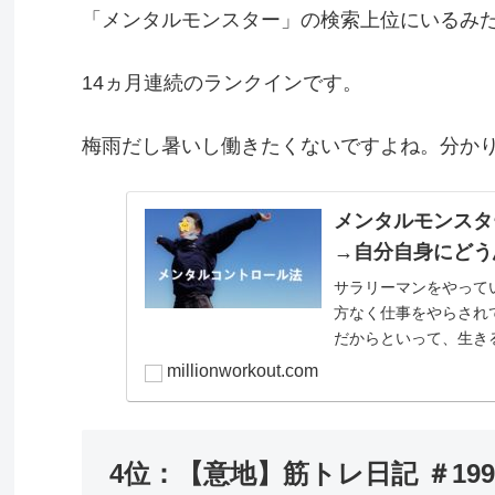
「メンタルモンスター」の検索上位にいるみ
14ヵ月連続のランクインです。
梅雨だし暑いし働きたくないですよね。分か
メンタルモンス
→自分自身にど
サラリーマンをやって
方なく仕事をやらされ
だからといって、生き
い。わかります。ただ、よ
millionworkout.com
4位：【意地】筋トレ日記 ＃199