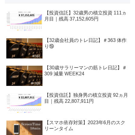
【投資信託】32歳男の積立投資 111ヵ
月目｜残高 37,152,605円
【32歳会社員のトレ日記】＃363 体作
り⑲
【30歳サラリーマンの筋トレ日記】＃
309 減量 WEEK24
【投資信託】独身男の積立投資 92ヵ月
目｜残高 22,807,911円
【スマホ依存対策】2023年6月のスク
リーンタイム