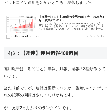
ビットコイン運用を始めたところ、暴落しました。
【楽天ポイント】30歳独身男のポイ活｜2025年1
月｜残高271,612pt
こんにちは。たにしマン（＠millionworkout）です。1月の
楽天ポイント記録です。ビットコイン運用が好調です。ポ
イント残高は、27万ポイントを突破しました！ポイ活と
は、ポイント活動の略です。世の中には様々なポイントが
ありますが、私が...
2025.02.12
millionworkout.com
4位：【常連】運用週報408週目
運用報告は、期間ごとに年報、月報、週報の3種類作って
います。
当たり前ですが、週報は更新スパンが一番短いのでそれぞ
れの記事の閲覧は少なくなりがちです。
が、見事2ヵ月ぶりのランクインです。