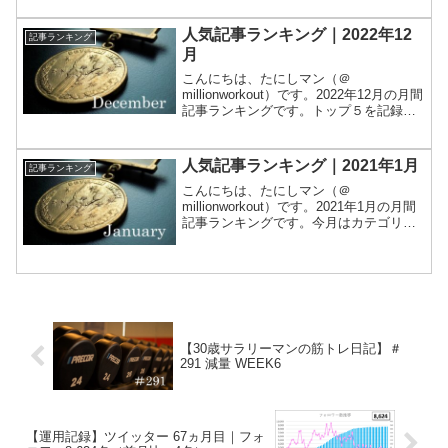
した。では早速1位から発表します。1
位：【安定の】実家暮らし独身...
人気記事ランキング｜2022年12
記事ランキング
月
こんにちは、たにしマン（＠
millionworkout）です。2022年12月の月間
記事ランキングです。トップ５を記録し
ます。集計は Google Analytics で行いま
した。では早速1位から発表します。1
位：【連続】メンタルモンスタ...
人気記事ランキング｜2021年1月
記事ランキング
こんにちは、たにしマン（＠
millionworkout）です。2021年1月の月間
記事ランキングです。今月はカテゴリに
偏りなく閲覧いただけたと思います。集
計は Google Analytics で行いました。で
は早速1位から発表します。1位...
【30歳サラリーマンの筋トレ日記】＃
291 減量 WEEK6
【運用記録】ツイッター 67ヵ月目｜フォ