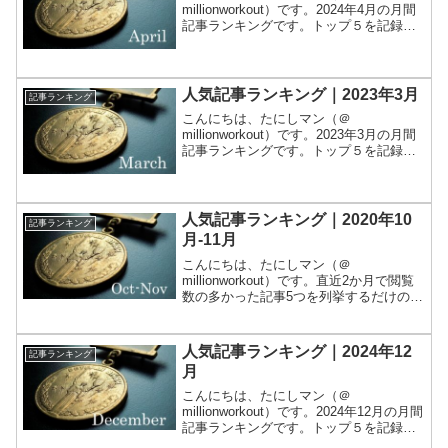
millionworkout）です。2024年4月の月間
記事ランキングです。トップ５を記録し
ます。集計は Google Analytics で行いま
した。では早速1位から発表します。1
位：【本命】運用月報 2024...
人気記事ランキング｜2023年3月
記事ランキング
こんにちは、たにしマン（＠
millionworkout）です。2023年3月の月間
記事ランキングです。トップ５を記録し
ます。集計は Google Analytics で行いま
した。では早速1位から発表します。1
位：【安定の】実家暮らし独身男...
人気記事ランキング｜2020年10
記事ランキング
月‐11月
こんにちは、たにしマン（＠
millionworkout）です。直近2か月で閲覧
数の多かった記事5つを列挙するだけの投
稿です。省エネコンテンツです。集計は
Google Analytics で行いました。では早
速1位から発表します。1位：【安...
人気記事ランキング｜2024年12
記事ランキング
月
こんにちは、たにしマン（＠
millionworkout）です。2024年12月の月間
記事ランキングです。トップ５を記録し
ます。集計は Google Analytics で行いま