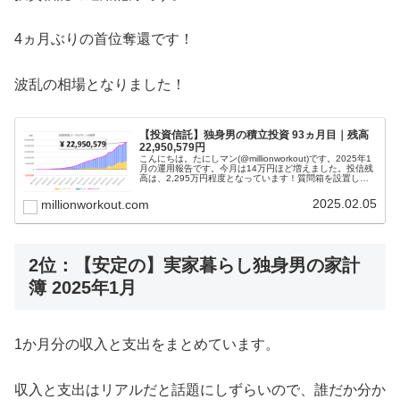
4ヵ月ぶりの首位奪還です！
波乱の相場となりました！
【投資信託】独身男の積立投資 93ヵ月目｜残高
22,950,579円
こんにちは。たにしマン(@millionworkout)です。2025年1
月の運用報告です。今月は14万円ほど増えました。投信残
高は、2,295万円程度となっています！質問箱を設置した
ので、ご質問ください(; ･`д･´)「若いうちからコツ...
2025.02.05
millionworkout.com
2位：【安定の】実家暮らし独身男の家計
簿 2025年1月
1か月分の収入と支出をまとめています。
収入と支出はリアルだと話題にしずらいので、誰だか分か