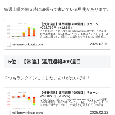
毎週土曜の朝５時に頑張って書いている甲斐があります。
【投資信託】運用週報 408週目｜リターン
+292,769円（+1.81%）
こんにちは、たにしマン(@millionworkout)です。この記事
の執筆時刻は、朝の5時10分です。おはようございます！2
月の第二週です。2週ぶりの増加となりました。投信残高
は、2,314万円程度です！目標である１億円に到達するま
では投...
2025.02.15
millionworkout.com
5位：【常連】運用週報409週目
２つもランクインしました。ありがたいです！
【投資信託】運用週報 409週目｜リターン
-268,022円（-1.65%）
こんにちは、たにしマン(@millionworkout)です。この記事
の執筆時刻は、朝の5時10分です。おはようございます！2
月の第三週です。2週ぶりの減少となりました。投信残高
は、2,287万円程度です！目標である１億円に到達するま
では投...
2025.02.22
millionworkout.com