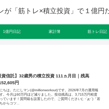
ンが「筋トレ×積立投資」で１億円
1億円日記
家計簿
筋トレ日記
投資信託】32歳男の積立投資 111ヵ月目｜残高
152,605円
にちは。たにしマン(@millionworkout)です。2026年7月の運用報
す。今月は60万円ほど減りました。投信残高は、3,715万円程度
っています！質問箱を設置したので、ご質問ください(; ･`д･´)「若
ちからコツ...