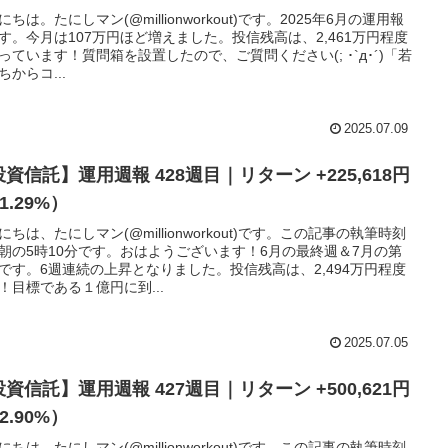
にちは。たにしマン(@millionworkout)です。2025年6月の運用報
す。今月は107万円ほど増えました。投信残高は、2,461万円程度
っています！質問箱を設置したので、ご質問ください(; ･`д･´)「若
ちからコ...
2025.07.09
資信託】運用週報 428週目｜リターン +225,618円
1.29%）
にちは、たにしマン(@millionworkout)です。この記事の執筆時刻
朝の5時10分です。おはようございます！6月の最終週＆7月の第
です。6週連続の上昇となりました。投信残高は、2,494万円程度
！目標である１億円に到...
2025.07.05
資信託】運用週報 427週目｜リターン +500,621円
2.90%）
にちは、たにしマン(@millionworkout)です。この記事の執筆時刻