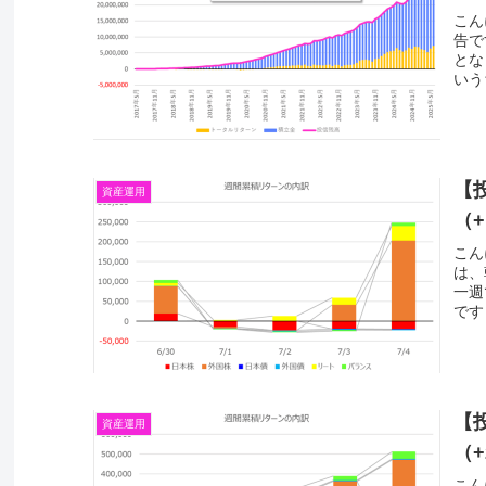
こん
告で
とな
いう
【投
資産運用
（+
こん
は、
一週
です
【投
資産運用
（+
こん