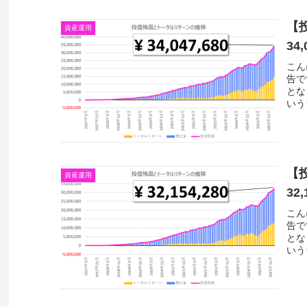
【
資産運用
34,
こん
告で
とな
いう
【
資産運用
32,
こん
告で
とな
いう