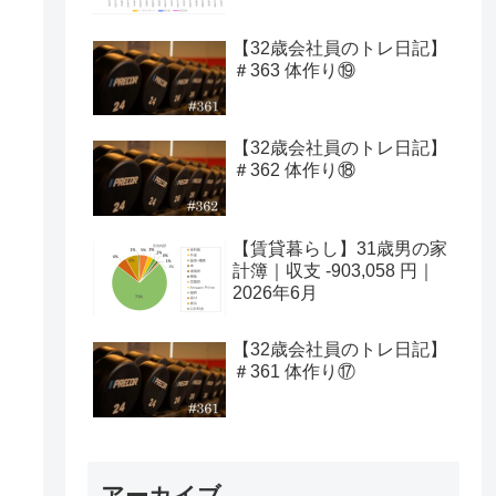
【32歳会社員のトレ日記】
＃363 体作り⑲
【32歳会社員のトレ日記】
＃362 体作り⑱
【賃貸暮らし】31歳男の家
計簿｜収支 -903,058 円｜
2026年6月
【32歳会社員のトレ日記】
＃361 体作り⑰
アーカイブ