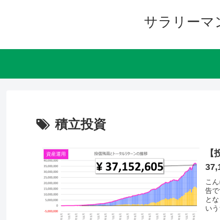
サラリーマ
積立投資
【
資産運用
37,
こん
告で
とな
いう