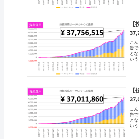
【
資産運用
37,
こん
告で
とな
いう
【
資産運用
37,
こん
告で
とな
いう