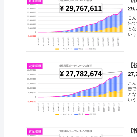
資産運用
29,
こん
告で
とな
いう
【
資産運用
27,
こん
告で
とな
いう
【
資産運用