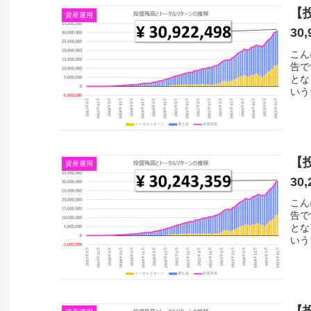
【
資産運用
30,
こん
告で
とな
いう
【
資産運用
30,
こん
告で
とな
いう
【