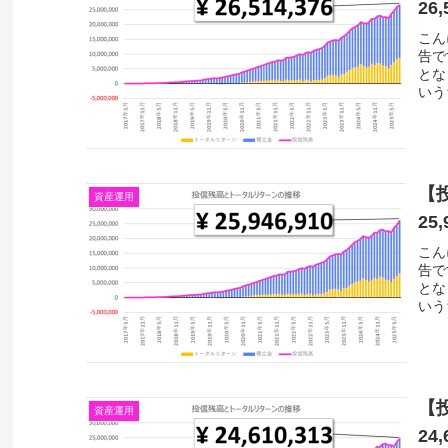
26,
こん
告で
とな
いう
【
資産運用
25,
こん
告で
とな
いう
【
資産運用
24,