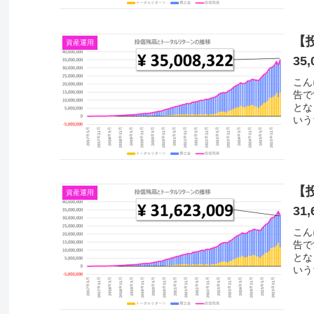
【
資産運用
35,
こん
告で
とな
いう
【
資産運用
31,
こん
告で
とな
いう