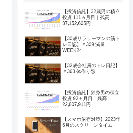
【投資信託】32歳男の積立
投資 111ヵ月目｜残高
37,152,605円
【30歳サラリーマンの筋ト
レ日記】＃309 減量
WEEK24
【32歳会社員のトレ日記】
＃363 体作り⑲
【投資信託】独身男の積立
投資 92ヵ月目｜残高
22,807,911円
【スマホ依存対策】2023年
6月のスクリーンタイム