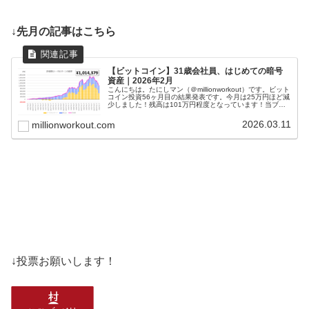
↓先月の記事はこちら
【ビットコイン】31歳会社員、はじめての暗号
資産｜2026年2月
こんにちは。たにしマン（＠millionworkout）です。ビット
コイン投資56ヶ月目の結果発表です。今月は25万円ほど減
少しました！残高は101万円程度となっています！当ブロ
グでは、積立投資やポイ活、家計簿などの記録をつけてい
ますが、ビ...
2026.03.11
millionworkout.com
↓投票お願いします！