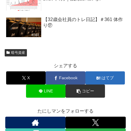
【32歳会社員のトレ日記】＃361 体作
り⑰
暗号資産
シェアする
X
Facebook
はてブ
LINE
コピー
たにしマンをフォローする