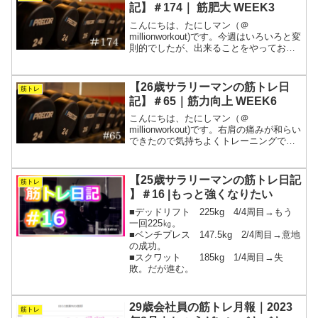
いとき...
記】＃174｜ 筋肥大 WEEK3
こんにちは、たにしマン（＠
millionworkout)です。今週はいろいろと変
則的でしたが、出来ることをやっておき
ました。ベンチとスクワットはフォーム
を改善したいので、扱う重量が軽いうち
に感覚を掴みたいです。本格的に寒いの
【26歳サラリーマンの筋トレ日
筋トレ
で、ここで続けら...
記】＃65｜筋力向上 WEEK6
こんにちは、たにしマン（＠
millionworkout)です。右肩の痛みが和らい
できたので気持ちよくトレーニングでき
るようになってきました。あまり無理せ
ずにじっくり続けていこうと思います。
疲労がたまる前にMAX測定という名の休
【25歳サラリーマンの筋トレ日記
筋トレ
養日をいれても...
】＃16 |もっと強くなりたい
■デッドリフト 225kg 4/4周目→もう
一回225㎏。
■ベンチプレス 147.5kg 2/4周目→意地
の成功。
■スクワット 185kg 1/4周目→失
敗。だが進む。
29歳会社員の筋トレ月報｜2023
筋トレ