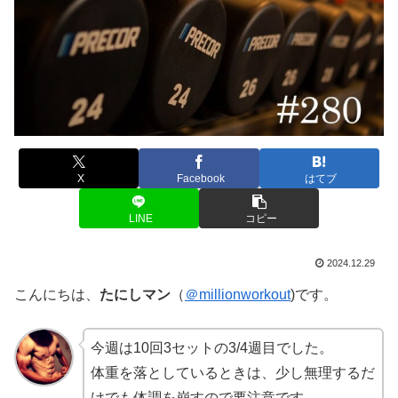
X
Facebook
はてブ
LINE
コピー
2024.12.29
こんにちは、
たにしマン
（
＠millionworkout
)です。
今週は10回3セットの3/4週目でした。
体重を落としているときは、少し無理するだ
けでも体調を崩すので要注意です。