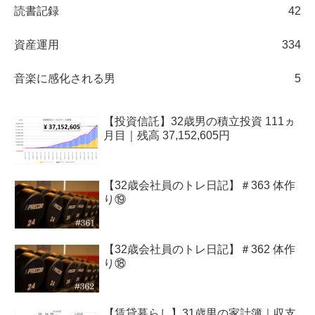
読書記録
42
資産運用
334
音楽に感化される男
5
【投資信託】32歳男の積立投資 111ヵ
月目｜残高 37,152,605円
【32歳会社員のトレ日記】＃363 体作
り⑲
【32歳会社員のトレ日記】＃362 体作
り⑱
【賃貸暮らし】31歳男の家計簿｜収支