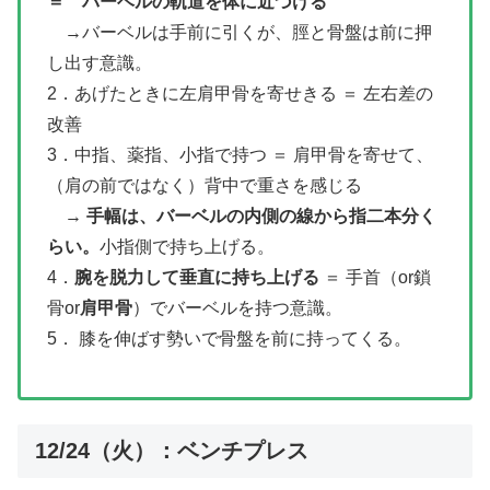
＝ バーベルの軌道を体に近づける
→バーベルは手前に引くが、脛と骨盤は前に押
し出す意識。
2．あげたときに左肩甲骨を寄せきる ＝ 左右差の
改善
3．中指、薬指、小指で持つ ＝ 肩甲骨を寄せて、
（肩の前ではなく）背中で重さを感じる
→
手幅は、バーベルの内側の線から指二本分く
らい。
小指側で持ち上げる。
4．
腕を脱力して垂直に持ち上げる
＝ 手首（or鎖
骨or
肩甲骨
）でバーベルを持つ意識。
5． 膝を伸ばす勢いで骨盤を前に持ってくる。
12/24（火）：ベンチプレス