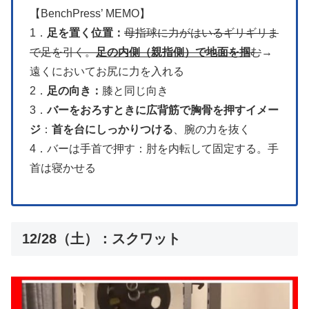
【BenchPress’ MEMO】
1．
足を置く位置：
母指球に力がはいるギリギリま
で足を引く。
足の内側（親指側）で地面を掴
む
→
遠くにおいてお尻に力を入れる
2．
足の向き：
膝と同じ向き
3．
バーをおろすときに広背筋で胸骨を押すイメー
ジ
：
首を台にしっかりつける
、腕の力を抜く
4．バーは手首で押す：肘を内転して固定する。手
首は寝かせる
12/28（土）：スクワット