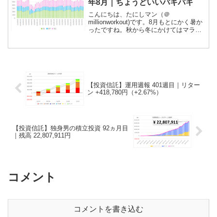
年8月｜ちょうどいいバキバキ
こんにちは、たにしマン（＠
millionworkout)です。8月もとにかく暑か
ったですね。秋から冬にかけてはマラソ
ンシーズンなので、体重は増やさないよ
うにしつつ、使用順量を抑えて丁寧にト
レーニングしました。スクワットは少し
感覚が戻ってきた...
【投資信託】運用週報 401週目｜リター
ン +418,780円（+2.67%）
【投資信託】独身男の積立投資 92ヵ月目
｜残高 22,807,911円
コメント
コメントを書き込む