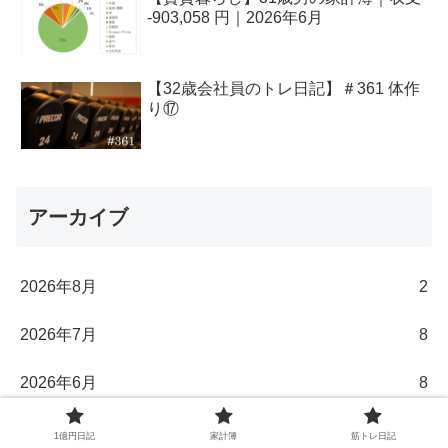
-903,058 円｜2026年6月
【32歳会社員のトレ日記】＃361 体作
り⑰
アーカイブ
2026年8月
2
2026年7月
8
2026年6月
8
2026年5月
9
1億円日記
家計簿
筋トレ日記