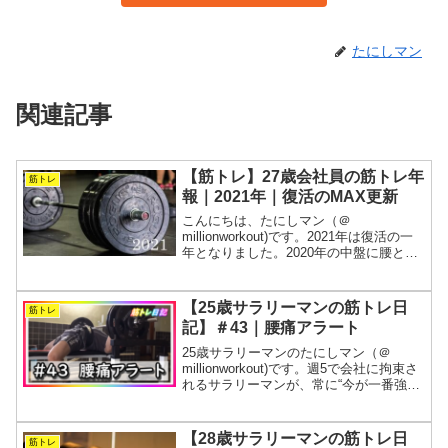
たにしマン
関連記事
【筋トレ】27歳会社員の筋トレ年
筋トレ
報｜2021年｜復活のMAX更新
こんにちは、たにしマン（＠
millionworkout)です。2021年は復活の一
年となりました。2020年の中盤に腰と肩
が崩壊しましたが、コツコツとトレーニ
ングを続けた結果、1年半越しにデッドリ
フトとスクワットで自己ベストを更新で
【25歳サラリーマンの筋トレ日
筋トレ
きました...
記】＃43｜腰痛アラート
25歳サラリーマンのたにしマン（＠
millionworkout)です。週5で会社に拘束さ
れるサラリーマンが、常に“今が一番強
い”を目指す筋トレの記録です。1週間分
の全トレーニングを動画と表にまとめま
す。今週も腰が痛みます。うまくいかな
【28歳サラリーマンの筋トレ日
筋トレ