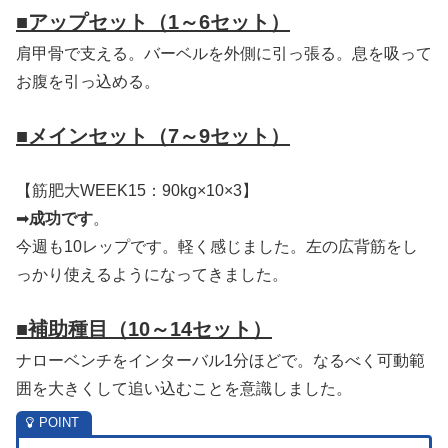
■
アップセット（1～6セット）
肩甲骨で支える。バーベルを外側に引っ張る。息を吸って
お腹を引っ込める。
■
メインセット（7～9セット）
【筋肥大WEEK15：90kg×10×3】
➡
成功です
。
今週も10レップです。軽く感じました。左の広背筋をし
っかり使えるようになってきました。
■補助種目
（10～14セット）
ナローベンチをインターバル1分ほどで。なるべく可動範
囲を大きくして追い込むことを意識しました。