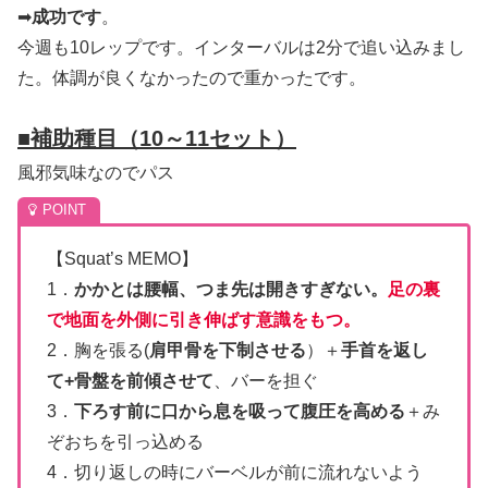
➡
成功です
。
今週も10レップです。インターバルは2分で追い込みまし
た。体調が良くなかったので重かったです。
■
補助種目（10～11セット）
風邪気味なのでパス
【Squat’s MEMO】
1．
かかとは腰幅、つま先は開きすぎない。
足の裏
で地面を外側に引き伸ばす意識をもつ。
2．胸を張る(
肩甲骨を下制させる
）＋
手首を返し
て+骨盤を前傾させて
、バーを担ぐ
3．
下ろす前に口から息を吸って腹圧を高める
＋み
ぞおちを引っ込める
4．切り返しの時にバーベルが前に流れないよう