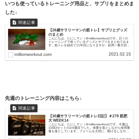
いつも使っているトレーニング用品と、サプリをまとめま
した↓
【26歳サラリーマンの筋トレ】サプリとグッズ
のまとめ
こんにちは、たにしマン（＠millionworkout)です。日々の
トレーニングで使っているグッズとサプリをまとめてみま
す。筋トレを始めて11年目になりますが、結局一番大切な
のは、正しいフォームと食事と睡眠です。これらを最優先
事項に置きつつ...
2021.02.15
millionworkout.com
先週のトレーニング内容はこちら↓
【30歳サラリーマンの筋トレ日記】＃279 筋肥
大 WEEK14
こんにちは、たにしマン（＠millionworkout)です。今週は
10回3セットの2/4週目でした。体重を落としながら使用重
量も落としています。フォームを大切に、動けるしなやか
な体を目指そうかと思います。週5で会社に拘束されるサ
ラリーマン...