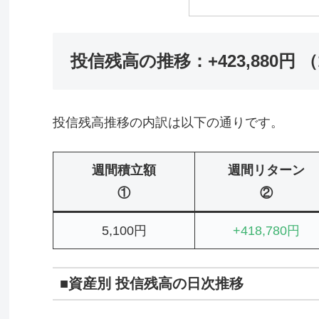
投信残高の推移：+423,880円 （12
投信残高推移の内訳は以下の通りです。
週間積立額
週間リターン
①
②
5,100円
+418,780円
■資産別 投信残高の日次推移