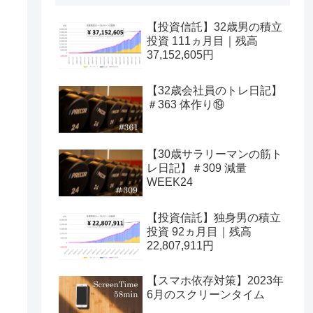
【投資信託】32歳男の積立
投資 111ヵ月目｜残高
37,152,605円
【32歳会社員のトレ日記】
＃363 体作り⑲
【30歳サラリーマンの筋ト
レ日記】＃309 減量
WEEK24
【投資信託】独身男の積立
投資 92ヵ月目｜残高
22,807,911円
【スマホ依存対策】2023年
6月のスクリーンタイム