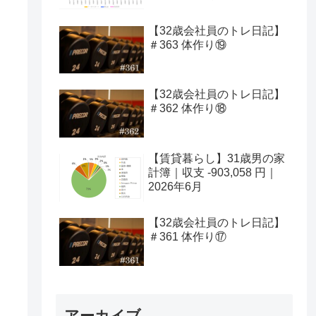
【32歳会社員のトレ日記】
＃363 体作り⑲
【32歳会社員のトレ日記】
＃362 体作り⑱
【賃貸暮らし】31歳男の家
計簿｜収支 -903,058 円｜
2026年6月
【32歳会社員のトレ日記】
＃361 体作り⑰
アーカイブ