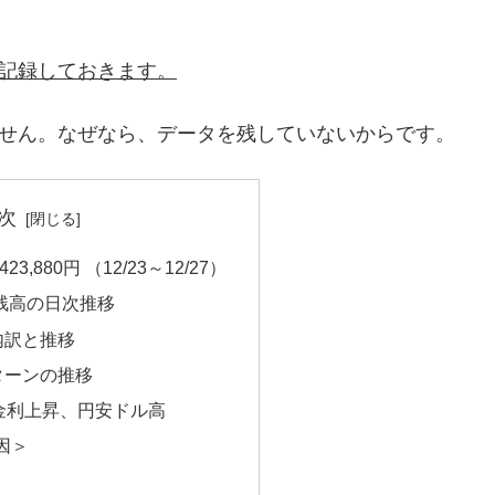
を記録しておきます。
ません。なぜなら、データを残していないからです。
次
,880円 （12/23～12/27）
信残高の日次推移
内訳と推移
ターンの推移
金利上昇、円安ドル高
因＞