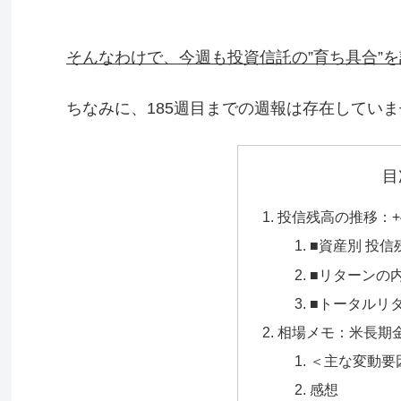
そんなわけで、今週も投資信託の”育ち具合”
ちなみに、185週目までの週報は存在してい
目
投信残高の推移：+423
■資産別 投
■リターンの
■トータルリ
相場メモ：米長期
＜主な変動要
感想