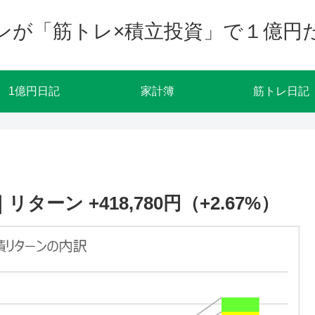
ンが「筋トレ×積立投資」で１億円
1億円日記
家計簿
筋トレ日記
ターン +418,780円（+2.67%）