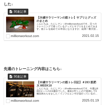
した↓
【26歳サラリーマンの筋トレ】サプリとグッズ
のまとめ
こんにちは、たにしマン（＠millionworkout)です。日々の
トレーニングで使っているグッズとサプリをまとめてみま
す。筋トレを始めて11年目になりますが、結局一番大切な
のは、正しいフォームと食事と睡眠です。これらを最優先
事項に置きつつ...
2021.02.15
millionworkout.com
先週のトレーニング内容はこちら↓
【30歳サラリーマンの筋トレ日記】＃283 筋肥
大 WEEK18
こんにちは、たにしマン（＠millionworkout)です。今週は8
回3セットの2/4週目でした。週末が忙しいので前倒しで3
種目終わらせました！インフルエンザが流行っているの
で、水分補給と睡眠を意識して免疫力を高めようと思いま
す。週5で会...
2025.01.19
millionworkout.com