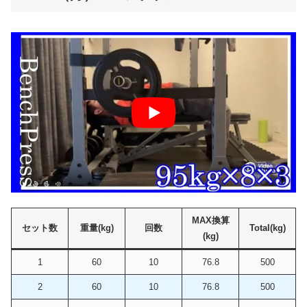
MAX換算
セット数
重量(kg)
回数
Total(kg)
(kg)
1
60
10
76.8
500
2
60
10
76.8
500