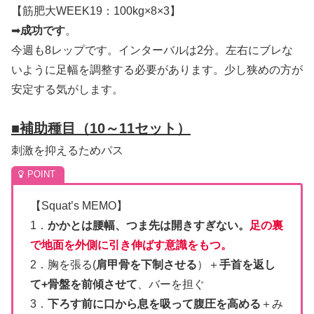
【筋肥大WEEK19：100kg×8×3】
➡
成功です
。
今週も8レップです。インターバルは2分。左右にブレな
いように足幅を調整する必要があります。少し狭めの方が
安定する気がします。
■
補助種目（10～11セット）
刺激を抑えるためパス
【Squat’s MEMO】
1．
かかとは腰幅、つま先は開きすぎない。
足の裏
で地面を外側に引き伸ばす意識をもつ。
2．胸を張る(
肩甲骨を下制させる
）＋
手首を返し
て+骨盤を前傾させて
、バーを担ぐ
3．
下ろす前に口から息を吸って腹圧を高める
＋み