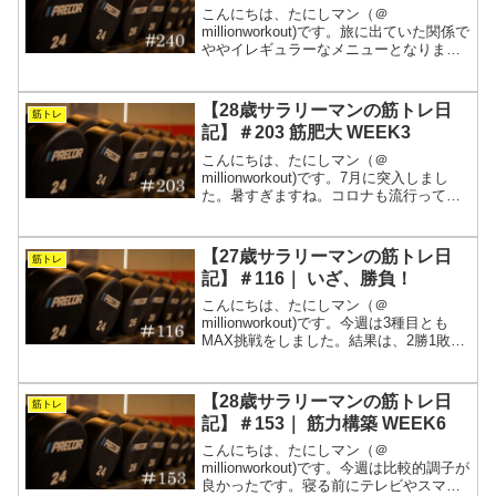
こんにちは、たにしマン（＠
millionworkout)です。旅に出ていた関係で
ややイレギュラーなメニューとなりまし
たが、ビッグ3はこなせました。ただ、旅
から戻ったあとに体調を崩したため、補
助種目はほぼ何もできませんでした。い
【28歳サラリーマンの筋トレ日
筋トレ
つもと違うこと...
記】＃203 筋肥大 WEEK3
こんにちは、たにしマン（＠
millionworkout)です。7月に突入しまし
た。暑すぎますね。コロナも流行ってい
るようなので、しっかりと体調管理した
いです。しっかりトレーニングして、し
っかり休むことが肝心ですね。また、引
【27歳サラリーマンの筋トレ日
筋トレ
き続き質問箱へのご...
記】＃116｜ いざ、勝負！
こんにちは、たにしマン（＠
millionworkout)です。今週は3種目とも
MAX挑戦をしました。結果は、2勝1敗で
した。デッドリフトとスクワットで自己
ベスト更新、ベンチプレスは失敗となり
ました。更新した2種目は、地面に対して
【28歳サラリーマンの筋トレ日
筋トレ
いかに垂直に...
記】＃153｜ 筋力構築 WEEK6
こんにちは、たにしマン（＠
millionworkout)です。今週は比較的調子が
良かったです。寝る前にテレビやスマホ