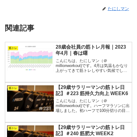
たにしマン
関連記事
28歳会社員の筋トレ月報｜2023
筋トレ
年4月｜春は曙
こんにちは、たにしマン（＠
millionworkout)です。4月は気温もかなり
上がってきて筋トレしやすい気候でし
た。春はあけぼのです。清少納言も春の
トレーニングは早朝派だったのかもしれ
ません（？）それと、デッドリフトで右
【29歳サラリーマンの筋トレ日
筋トレ
腰を痛めました。重...
記】＃223 筋持久力向上 WEEK6
こんにちは、たにしマン（＠
millionworkout)です。ハーフマラソンに出
場しました。初ハーフで100分切りの目標
を達成しました！身長169㎝の体重70kg
にしては、かなり頑張った方だと思いま
す。トレーニングは軽めに行いました
【29歳サラリーマンの筋トレ日
筋トレ
が、その...
記】＃240 筋肥大 WEEK2