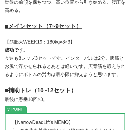
骨盤の前傾を保ちつつ、高い位置から引き始める。腹圧を
高める。
■メインセット（7~9セット）
【筋肥大WEEK19：180kg×8×3】
成功です
。
今週も8レップ3セットです。インターバルは2分。腹筋と
お尻で浮かせられるとあとは軽いです。広背筋を鍛えられ
るようにボトムの労力は最小限に抑えようと思います。
■補助トレ（10~12セット）
最後に懸垂10回×3。
【NarrowDeadLift’s MEMO】