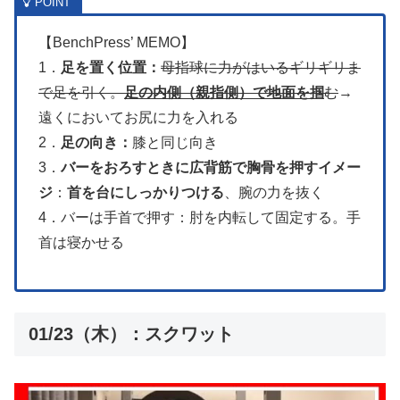
【BenchPress’ MEMO】
1．
足を置く位置：
母指球に力がはいるギリギリま
で足を引く。
足の内側（親指側）で地面を掴
む
→
遠くにおいてお尻に力を入れる
2．
足の向き：
膝と同じ向き
3．
バーをおろすときに広背筋で胸骨を押すイメー
ジ
：
首を台にしっかりつける
、腕の力を抜く
4．バーは手首で押す：肘を内転して固定する。手
首は寝かせる
01/23（木）：スクワット