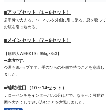
■
アップセット（1～6セット）
肩甲骨で支える。バーベルを外側に引っ張る。息を吸って
お腹を引っ込める。
■
メインセット（7～9セット）
【筋肥大WEEK19：95kg×8×3】
➡
成功です
。
今週も8レップです。手のひらの外側で持つことを意識し
ました。
■補助種目
（10～14セット）
ナローベンチをインターバル1分ほどで。なるべく可動範
囲を大きくして追い込むことを意識しました。