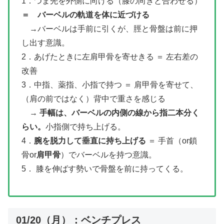
1．つま先を外側に向ける（膝の向きと合わせる）
＝ バーベルの軌道を体に近づける
→バーベルは手前に引くが、脛と骨盤は前に押
し出す意識。
2．あげたときに左肩甲骨を寄せきる ＝ 左右差の
改善
3．中指、薬指、小指で持つ ＝ 肩甲骨を寄せて、
（肩の前ではなく）背中で重さを感じる
→
手幅は、バーベルの内側の線から指二本分く
らい。
小指側で持ち上げる。
4．
腕を脱力して垂直に持ち上げる
＝ 手首（or鎖
骨or
肩甲骨
）でバーベルを持つ意識。
5． 膝を伸ばす勢いで骨盤を前に持ってくる。
01/20（月）：ベンチプレス