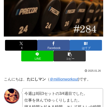
X
Facebook
はてブ
LINE
コピー
2025.01.26
こんにちは、
たにしマン
（
＠millionworkout
)です。
今週は8回3セットの3/4週目でした。
仕事を休んでゆっくりしました。
寝る時間と起きる時間、そして筋トレの時間