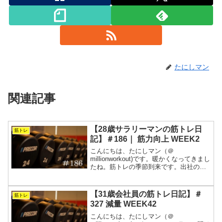
たにしマン
関連記事
【28歳サラリーマンの筋トレ日
筋トレ
記】＃186｜ 筋力向上 WEEK2
こんにちは、たにしマン（＠
millionworkout)です。暖かくなってきまし
たね。筋トレの季節到来です。出社の日
が多く思うように時間がとれませんでし
たが、無理やり詰め込んでなんとか完遂
です。そして、流れる季節の真ん中でホ
【31歳会社員の筋トレ日記】＃
筋トレ
ームジムとは間も...
327 減量 WEEK42
こんにちは、たにしマン（＠