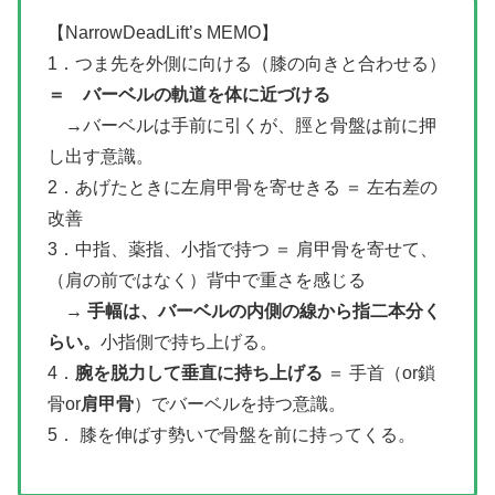
【NarrowDeadLift’s MEMO】
1．つま先を外側に向ける（膝の向きと合わせる）
＝ バーベルの軌道を体に近づける
→バーベルは手前に引くが、脛と骨盤は前に押
し出す意識。
2．あげたときに左肩甲骨を寄せきる ＝ 左右差の
改善
3．中指、薬指、小指で持つ ＝ 肩甲骨を寄せて、
（肩の前ではなく）背中で重さを感じる
→
手幅は、バーベルの内側の線から指二本分く
らい。
小指側で持ち上げる。
4．
腕を脱力して垂直に持ち上げる
＝ 手首（or鎖
骨or
肩甲骨
）でバーベルを持つ意識。
5． 膝を伸ばす勢いで骨盤を前に持ってくる。