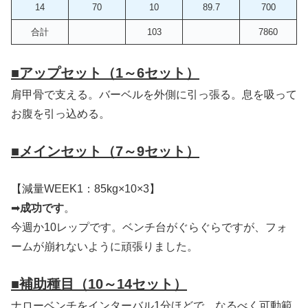
14
70
10
89.7
700
合計
103
7860
■
アップセット（1～6セット）
肩甲骨で支える。バーベルを外側に引っ張る。息を吸って
お腹を引っ込める。
■
メインセット（7～9セット）
【減量WEEK1：85kg×10×3】
➡
成功です
。
今週か10レップです。ベンチ台がぐらぐらですが、フォ
ームが崩れないように頑張りました。
■補助種目
（10～14セット）
ナローベンチをインターバル1分ほどで。なるべく可動範