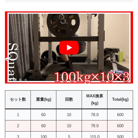
MAX換算
セット数
重量(kg)
回数
Total(kg)
(kg)
1
60
10
78.0
600
2
60
10
78.0
600
3
100
5
115.0
500