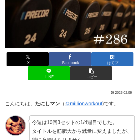
X
Facebook
はてブ
LINE
コピー
2025.02.09
こんにちは、
たにしマン
（
＠millionworkout
)です。
今週は10回3セットの1/4週目でした。
タイトルを筋肥大から減量に変えましたが、
特に意味はありません。