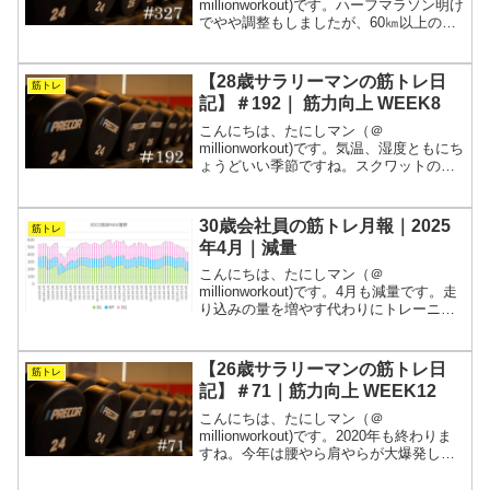
millionworkout)です。ハーフマラソン明け
でやや調整もしましたが、60㎞以上の走
行距離と筋トレをこなせました。インフ
ルエンザが流行っているようなので、気
をつけたいです。次は12月にフルマラソ
【28歳サラリーマンの筋トレ日
筋トレ
ンが控えてい...
記】＃192｜ 筋力向上 WEEK8
こんにちは、たにしマン（＠
millionworkout)です。気温、湿度ともにち
ょうどいい季節ですね。スクワットの調
子が微妙ですが、デッドリフトとベンチ
プレスは楽しくなってきました。なぜが
体重が減ってきたので、しっかりご飯を
30歳会社員の筋トレ月報｜2025
筋トレ
食べようと思いま...
年4月｜減量
こんにちは、たにしマン（＠
millionworkout)です。4月も減量です。走
り込みの量を増やす代わりにトレーニン
グのボリュームはかなり落としていま
す。身体の変化を楽しみながら続けてい
きます。週5で会社に拘束されるサラリー
【26歳サラリーマンの筋トレ日
筋トレ
マンが、常に“今...
記】＃71｜筋力向上 WEEK12
こんにちは、たにしマン（＠
millionworkout)です。2020年も終わりま
すね。今年は腰やら肩やらが大爆発した
ため重量はあまり扱えませんでしたが、
動じることなく淡々とトレーニングでき