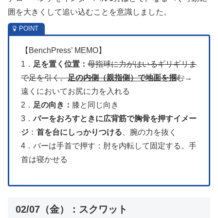
囲を大きくして追い込むことを意識しました。
【BenchPress’ MEMO】
1．
足を置く位置：
母指球に力がはいるギリギリま
で足を引く。
足の内側（親指側）で地面を掴
む
→
遠くにおいてお尻に力を入れる
2．
足の向き：
膝と同じ向き
3．
バーをおろすときに広背筋で胸骨を押すイメー
ジ
：
首を台にしっかりつける
、腕の力を抜く
4．バーは手首で押す：肘を内転して固定する。手
首は寝かせる
02/07（金）：スクワット