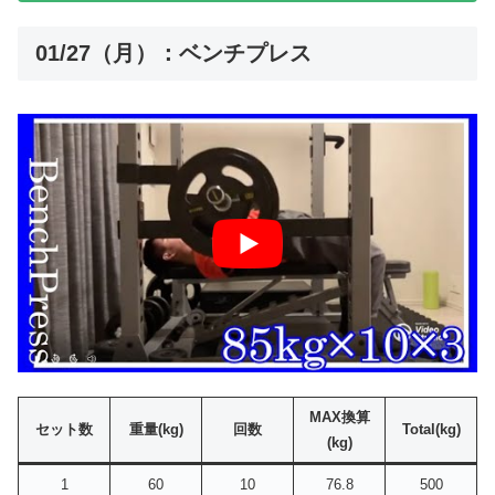
01/27（月）：ベンチプレス
MAX換算
セット数
重量(kg)
回数
Total(kg)
(kg)
1
60
10
76.8
500