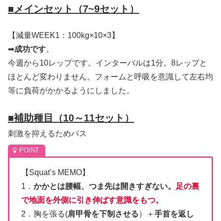
■
メインセット（7~9セット）
【減量WEEK1：100kg×10×3】
➡
成功です
。
今週から10レップです。インターバルは1分。8レップと
ほとんど変わりません。フォームと呼吸を意識して左右均
等に負荷がかかるようにしました。
■
補助種目（10～11セット）
刺激を抑えるためパス
【Squat’s MEMO】
1．
かかとは腰幅、つま先は開きすぎない。
足の裏
で地面を外側に引き伸ばす意識をもつ。
2．胸を張る(
肩甲骨を下制させる
）＋
手首を返し