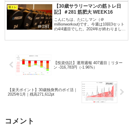
ました。とにかく長期目線を持つこと
【30歳サラリーマンの筋トレ日
筋トレ
と、感情に流され...
記】＃281 筋肥大 WEEK16
こんにちは、たにしマン（＠
millionworkout)です。今週は10回3セット
の4/4週目でした。2024年が終わりまし
た。重量を追うことは辞めて、ハイレッ
プで刺激をいれる方向へとシフトしまし
た。体重も落としながら関節への負担を
抑えた体...
【投資信託】運用週報 407週目｜リター
ン -316,783円（-1.96%）
【楽天ポイント】30歳独身男のポイ活｜
2025年1月｜残高271,612pt
コメント