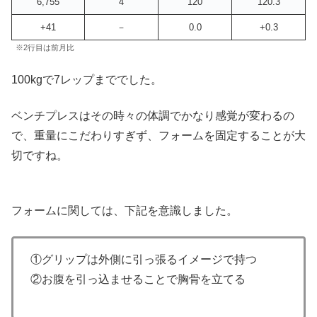
6,755
4
120
120.3
+41
－
0.0
+0.3
※2行目は前月比
100kgで7レップまででした。
ベンチプレスはその時々の体調でかなり感覚が変わるの
で、重量にこだわりすぎず、フォームを固定することが大
切ですね。
フォームに関しては、下記を意識しました。
①グリップは外側に引っ張るイメージで持つ
②お腹を引っ込ませることで胸骨を立てる