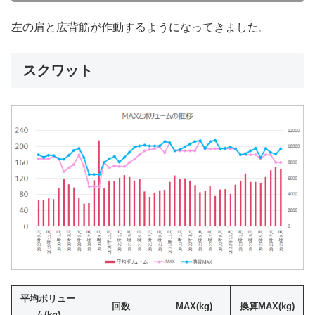
左の肩と広背筋が作動するようになってきました。
スクワット
平均ボリュー
回数
MAX
(kg)
換算MAX(kg)
ム(kg)