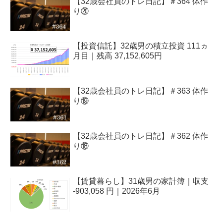
【32歳会社員のトレ日記】＃364 体作
り⑳
【投資信託】32歳男の積立投資 111ヵ
月目｜残高 37,152,605円
【32歳会社員のトレ日記】＃363 体作
り⑲
【32歳会社員のトレ日記】＃362 体作
り⑱
【賃貸暮らし】31歳男の家計簿｜収支
-903,058 円｜2026年6月