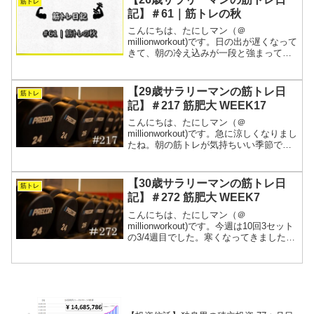
筋トレ
リーマンが、常に...
記】＃61｜筋トレの秋
こんにちは、たにしマン（＠
millionworkout)です。日の出が遅くなって
きて、朝の冷え込みが一段と強まってき
ました。秋ですね。寒いと人は動きたく
なくなりますし、なんとなく気分が落ち
込みます。それでも構わず筋トレを続け
【29歳サラリーマンの筋トレ日
筋トレ
た者だけが異常者...
記】＃217 筋肥大 WEEK17
こんにちは、たにしマン（＠
millionworkout)です。急に涼しくなりまし
たね。朝の筋トレが気持ちいい季節で
す！ランニングの距離を延ばしていた
ら、体重が70kgを切ったので、出力が落
ちてきました。筋肥大と矛盾してきたの
【30歳サラリーマンの筋トレ日
筋トレ
で、来週からタイ...
記】＃272 筋肥大 WEEK7
こんにちは、たにしマン（＠
millionworkout)です。今週は10回3セット
の3/4週目でした。寒くなってきました。
季節は秋を通り越して冬に近づいていま
す。気持ちが沈みがちになりやすいです
が、出来る範囲で身体を動かすと気持ち
も上向いて...