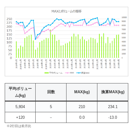
平均ボリュー
回数
MAX
(kg)
換算MAX(kg)
ム(kg)
5,804
5
210
234.1
+120
－
0.0
-13.0
※2行目は前月比