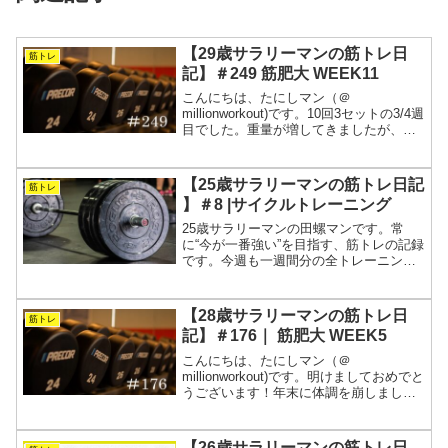
【29歳サラリーマンの筋トレ日
筋トレ
記】＃249 筋肥大 WEEK11
こんにちは、たにしマン（＠
millionworkout)です。10回3セットの3/4週
目でした。重量が増してきましたが、ボ
リュームは落としているので体の疲労感
はそこまで大きくありません。体重も
71kgに近づいてきていい感じです。夏に
【25歳サラリーマンの筋トレ日記
筋トレ
向けて気...
】＃8 |サイクルトレーニング
25歳サラリーマンの田螺マンです。常
に“今が一番強い”を目指す、筋トレの記録
です。今週も一週間分の全トレーニング
を動画と表にまとめます。 ■169㎝・
72kg｜BP140kg｜SQ175kg｜DL220kg ←
１RM１日ごとのルーティーンは...
【28歳サラリーマンの筋トレ日
筋トレ
記】＃176｜ 筋肥大 WEEK5
こんにちは、たにしマン（＠
millionworkout)です。明けましておめでと
うございます！年末に体調を崩しまし
た。スクワットできずじまいです。健康
が何よりも大切であることを再認識させ
られました。週5で会社に拘束されるサラ
【26歳サラリーマンの筋トレ日