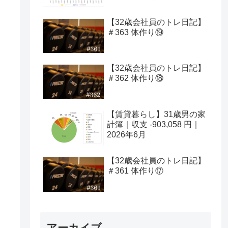
【32歳会社員のトレ日記】
＃363 体作り⑲
【32歳会社員のトレ日記】
＃362 体作り⑱
【賃貸暮らし】31歳男の家
計簿｜収支 -903,058 円｜
2026年6月
【32歳会社員のトレ日記】
＃361 体作り⑰
アーカイブ