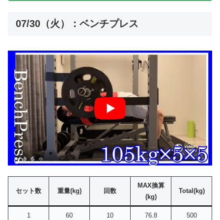
07/30（火）：ベンチプレス
MAX換算
セット数
重量(kg)
回数
Total(kg)
(kg)
1
60
10
76.8
500