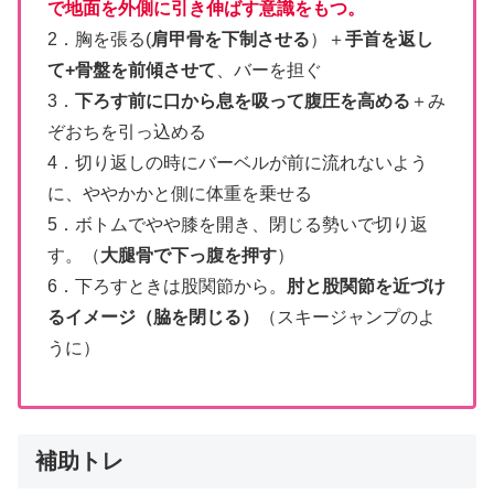
で地面を外側に引き伸ばす意識をもつ。
2．胸を張る(
肩甲骨を下制させる
）＋
手首を返し
て+骨盤を前傾させて
、バーを担ぐ
3．
下ろす前に口から息を吸って腹圧を高める
＋み
ぞおちを引っ込める
4．切り返しの時にバーベルが前に流れないよう
に、ややかかと側に体重を乗せる
5．ボトムでやや膝を開き、閉じる勢いで切り返
す。（
大腿骨で下っ腹を押す
）
6．下ろすときは股関節から。
肘と股関節を近づけ
るイメージ（脇を閉じる）
（スキージャンプのよ
うに）
補助トレ