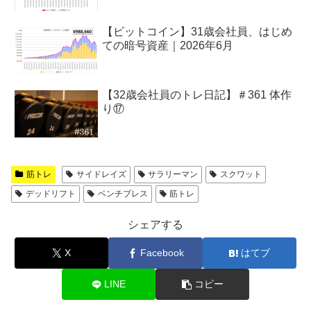
【ビットコイン】31歳会社員、はじめ
ての暗号資産｜2026年6月
【32歳会社員のトレ日記】＃361 体作
り⑰
筋トレ
サイドレイズ
サラリーマン
スクワット
デッドリフト
ベンチプレス
筋トレ
シェアする
X
Facebook
はてブ
LINE
コピー