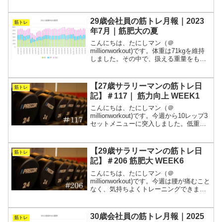
ホームジムよりもかなり温かいです。嬉
しいです。2023年もしっかりトレーニン
グできました。来年も頑張ります！週5で
29歳会社員の筋トレ月報｜2023
筋トレ
会社に拘...
年7月｜筋肥大の夏
こんにちは、たにしマン（＠
millionworkout)です。体重は71kgを維持
しました。その中で、扱える重量をもっ
てしっかりと追い込むことを意識しまし
た。77kgあった去年と比べても体が小さ
くなった感じはあまりしません。肩と腕
【27歳サラリーマンの筋トレ日
筋トレ
を大きくす...
記】＃117｜ 筋力向上 WEEK1
こんにちは、たにしマン（＠
millionworkout)です。今週から10レップ3
セットメニューに突入しました。低重量
高回数でセットを組むことで、筋力と心
肺を鍛えつつ、フォーム改善を目指しま
す。冬は寒いので怪我に気をつけながら
【29歳サラリーマンの筋トレ日
筋トレ
地味でキツいト...
記】＃206 筋肥大 WEEK6
こんにちは、たにしマン（＠
millionworkout)です。今週は腰が痛むこと
なく、気持ちよくトレーニングできまし
た。暑さに負けないためには、とにかく
良く眠ることです。健康でいることを人
生の最優先事項にし、今どう生きるべき
30歳会社員の筋トレ月報｜2025
筋トレ
かを判断しようと...