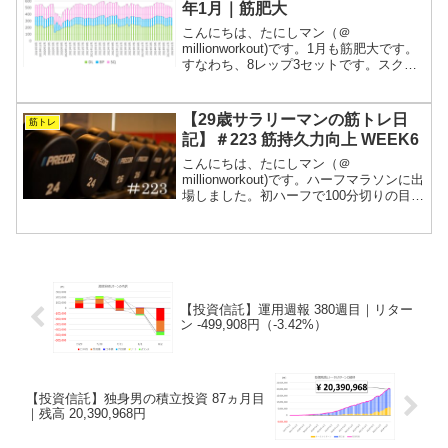
年1月｜筋肥大
こんにちは、たにしマン（＠
millionworkout)です。1月も筋肥大です。
すなわち、8レップ3セットです。スクワ
ットはボリュームを一気に落としていま
す。週5で会社に拘束されるサラリーマン
が、常に“今が一番強い”を目指す筋トレの
【29歳サラリーマンの筋トレ日
筋トレ
記録です...
記】＃223 筋持久力向上 WEEK6
こんにちは、たにしマン（＠
millionworkout)です。ハーフマラソンに出
場しました。初ハーフで100分切りの目標
を達成しました！身長169㎝の体重70kg
にしては、かなり頑張った方だと思いま
す。トレーニングは軽めに行いました
が、その...
【投資信託】運用週報 380週目｜リター
ン -499,908円（-3.42%）
【投資信託】独身男の積立投資 87ヵ月目
｜残高 20,390,968円