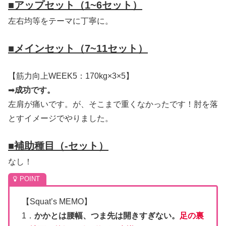
■
アップセット（1~6セット）
左右均等をテーマに丁寧に。
■
メインセット（7~11セット）
【筋力向上WEEK5：170kg×3×5】
➡
成功です。
左肩が痛いです。が、そこまで重くなかったです！肘を落
とすイメージでやりました。
■
補助種目（-セット）
なし！
【Squat’s MEMO】
1．
かかとは腰幅、つま先は開きすぎない。
足の裏