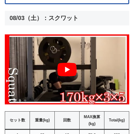
08/03（土）：スクワット
MAX換算
セット数
重量(kg)
回数
Total(kg)
(kg)