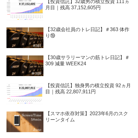
【投資信託】32歳男の積立投資 111ヵ
月目｜残高 37,152,605円
【32歳会社員のトレ日記】＃363 体作
り⑲
【30歳サラリーマンの筋トレ日記】＃
309 減量 WEEK24
【投資信託】独身男の積立投資 92ヵ月
目｜残高 22,807,911円
【スマホ依存対策】2023年6月のスク
リーンタイム