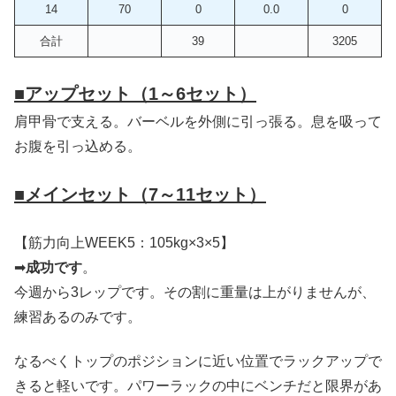
14
70
0
0.0
0
合計
39
3205
■
アップセット（1～6セット）
肩甲骨で支える。バーベルを外側に引っ張る。息を吸って
お腹を引っ込める。
■
メインセット（7～11セット）
【筋力向上WEEK5：105kg×3×5】
➡
成功です
。
今週から3レップです。その割に重量は上がりませんが、
練習あるのみです。
なるべくトップのポジションに近い位置でラックアップで
きると軽いです。パワーラックの中にベンチだと限界があ