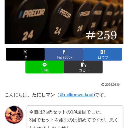
X
Facebook
はてブ
LINE
コピー
2024.08.04
こんにちは、
たにしマン
（
＠millionworkout
)です。
今週は3回5セットの1/4週目でした。
3回でセットを組むのは初めてですが、悪く
ないかもしれません。