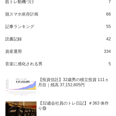
筋トレ動機づけ
7
脱スマホ依存計画
66
記事ランキング
55
読書記録
42
資産運用
334
音楽に感化される男
5
【投資信託】32歳男の積立投資 111ヵ
月目｜残高 37,152,605円
【32歳会社員のトレ日記】＃363 体作
り⑲