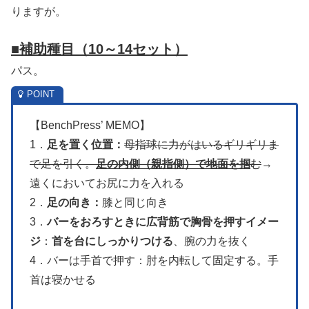
りますが。
■補助種目
（10～14セット）
パス。
【BenchPress’ MEMO】
1．
足を置く位置：
母指球に力がはいるギリギリま
で足を引く。
足の内側（親指側）で地面を掴
む
→
遠くにおいてお尻に力を入れる
2．
足の向き：
膝と同じ向き
3．
バーをおろすときに広背筋で胸骨を押すイメー
ジ
：
首を台にしっかりつける
、腕の力を抜く
4．バーは手首で押す：肘を内転して固定する。手
首は寝かせる