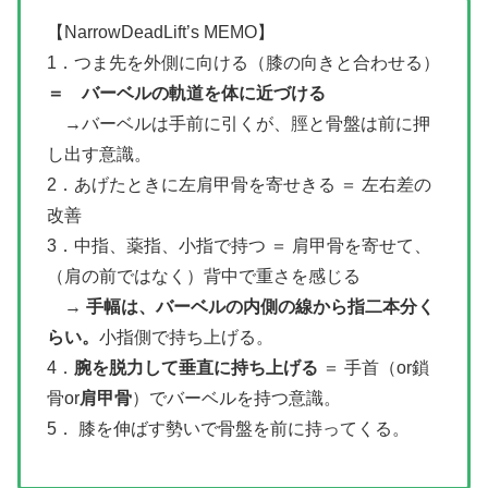
【NarrowDeadLift’s MEMO】
1．つま先を外側に向ける（膝の向きと合わせる）
＝ バーベルの軌道を体に近づける
→バーベルは手前に引くが、脛と骨盤は前に押
し出す意識。
2．あげたときに左肩甲骨を寄せきる ＝ 左右差の
改善
3．中指、薬指、小指で持つ ＝ 肩甲骨を寄せて、
（肩の前ではなく）背中で重さを感じる
→
手幅は、バーベルの内側の線から指二本分く
らい。
小指側で持ち上げる。
4．
腕を脱力して垂直に持ち上げる
＝ 手首（or鎖
骨or
肩甲骨
）でバーベルを持つ意識。
5． 膝を伸ばす勢いで骨盤を前に持ってくる。