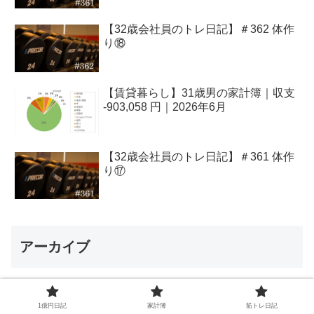
【32歳会社員のトレ日記】＃362 体作
り⑱
【賃貸暮らし】31歳男の家計簿｜収支
-903,058 円｜2026年6月
【32歳会社員のトレ日記】＃361 体作
り⑰
アーカイブ
2026年8月
2
1億円日記
家計簿
筋トレ日記