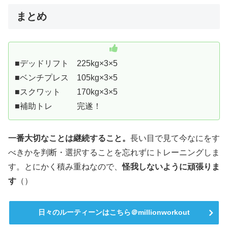
まとめ
■デッドリフト 225kg×3×5
■ベンチプレス 105kg×3×5
■スクワット 170kg×3×5
■補助トレ 完遂！
一番大切なことは継続すること。
長い目で見て今なにをす
べきかを判断・選択することを忘れずにトレーニングしま
す。とにかく積み重ねなので、
怪我しないように頑張りま
す
（）
日々のルーティーンはこちら＠millionworkout