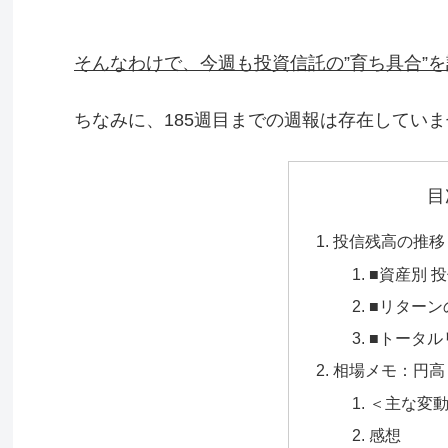
そんなわけで、今週も投資信託の”育ち具合”
ちなみに、185週目までの週報は存在してい
目
投信残高の推移：+3
■資産別 
■リターン
■トータル
相場メモ：円高
＜主な変
感想