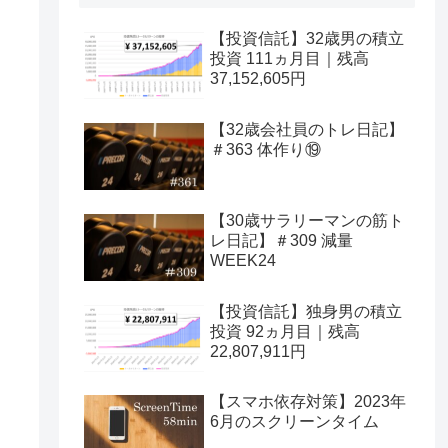
【投資信託】32歳男の積立
投資 111ヵ月目｜残高
37,152,605円
【32歳会社員のトレ日記】
＃363 体作り⑲
【30歳サラリーマンの筋ト
レ日記】＃309 減量
WEEK24
【投資信託】独身男の積立
投資 92ヵ月目｜残高
22,807,911円
【スマホ依存対策】2023年
6月のスクリーンタイム