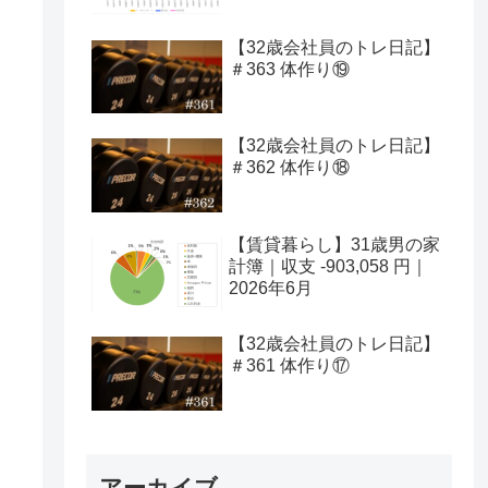
【32歳会社員のトレ日記】
＃363 体作り⑲
【32歳会社員のトレ日記】
＃362 体作り⑱
【賃貸暮らし】31歳男の家
計簿｜収支 -903,058 円｜
2026年6月
【32歳会社員のトレ日記】
＃361 体作り⑰
アーカイブ