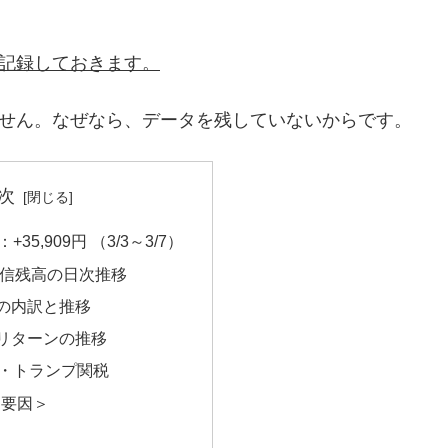
を記録しておきます。
ません。なぜなら、データを残していないからです。
次
5,909円 （3/3～3/7）
投信残高の日次推移
の内訳と推移
リターンの推移
・トランプ関税
動要因＞