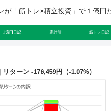
ンが「筋トレ×積立投資」で１億円
1億円日記
家計簿
筋トレ日記
ーン -176,459円（-1.07%）