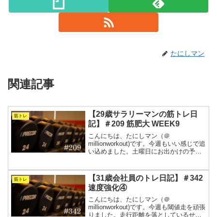
たにしマン
関連記事
【29歳サラリーマンの筋トレ日
筋トレ
記】＃209 筋肥大 WEEK9
こんにちは、たにしマン（＠
millionworkout)です。今週もいい感じで追
い込めました。土曜日にお出かけの予定
がはいったので、急遽、金曜日に1時間早
く起きてスクワットをしました。いつも
と違うことをするのは疲れますが、小さ
【31歳会社員のトレ日記】＃342
筋トレ
なことでも乗り...
速度強化④
こんにちは、たにしマン（＠
millionworkout)です。今週も閾値走を頑張
りました。走行距離を落としているせい