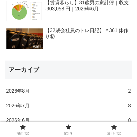
【賃貸暮らし】31歳男の家計簿｜収支
-903,058 円｜2026年6月
【32歳会社員のトレ日記】＃361 体作
り⑰
アーカイブ
2026年8月
2
2026年7月
8
2026年6月
8
1億円日記
家計簿
筋トレ日記
2026年5月
9