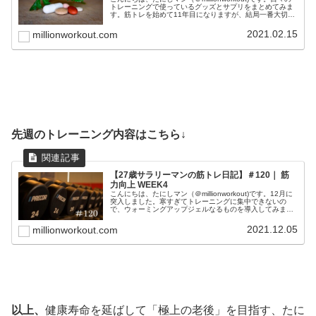
トレーニングで使っているグッズとサプリをまとめてみま
す。筋トレを始めて11年目になりますが、結局一番大切な
のは、正しいフォームと食事と睡眠です。これらを最優先
事項に置きつつ...
2021.02.15
millionworkout.com
先週のトレーニング内容はこちら↓
【27歳サラリーマンの筋トレ日記】＃120｜ 筋
力向上 WEEK4
こんにちは、たにしマン（＠millionworkout)です。12月に
突入しました。寒すぎてトレーニングに集中できないの
で、ウォーミングアップジェルなるものを導入してみまし
た。とりあえず、足の裏、ふくらはぎ、内もも、首筋に塗
ってトレーニング...
2021.12.05
millionworkout.com
以上、
健康寿命を延ばして「極上の老後」を目指す、たに