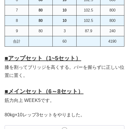
7
80
10
102.5
800
8
80
10
102.5
800
9
80
3
87.9
240
合計
60
4190
■
アップセット（1~5セット）
膝を割ってブリッジを高くする。バーを握らずに正しい位
置に置く。
■
メインセット（6～8セット）
筋力向上 WEEK5です。
80kg×10レップ3セットをやりました。