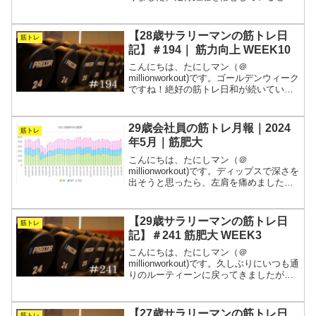
か、少しずつ体が楽になってきたよう
な、そうでもないような気がするような
しないような。胃腸に負担をかけ過ぎな
【28歳サラリーマンの筋トレ日
筋トレ
いよう気をつけなが...
記】＃194｜ 筋力向上 WEEK10
こんにちは、たにしマン（＠
millionworkout)です。ゴールデンウィーク
ですね！絶好の筋トレ日和が続いていま
すが、腰に違和感があるので軽めのトレ
ーニングとなっています。そんな中、筋
トレからフェードアウトせずに済むの
29歳会社員の筋トレ月報｜2024
筋トレ
は、完全にブログと...
年5月｜筋肥大
こんにちは、たにしマン（＠
millionworkout)です。ディップスで深さを
出そうと思ったら、左肩を痛めました。
骨格にあったフォームを見つける必要が
ありますね！そう考えると、ビッグスリ
ーもパワーリフティングのルールに縛ら
【29歳サラリーマンの筋トレ日
筋トレ
れる必要はまった...
記】＃241 筋肥大 WEEK3
こんにちは、たにしマン（＠
millionworkout)です。久しぶりにいつも通
りのルーティーンに戻ってきましたが、
体調を崩していたので瞬間的に体重が
67kg台に突入しました。とにかく健康第
一なので、寝る時間を確保することを優
【27歳サラリーマンの筋トレ日
筋トレ