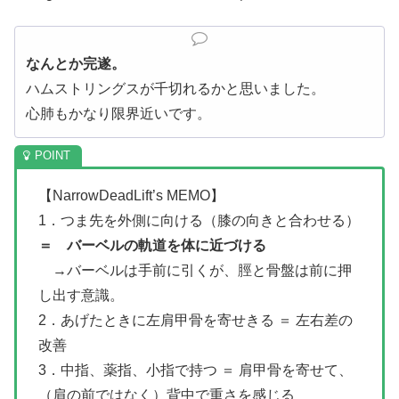
なんとか完遂。
ハムストリングスが千切れるかと思いました。
心肺もかなり限界近いです。
【NarrowDeadLift’s MEMO】
1．つま先を外側に向ける（膝の向きと合わせる）
＝ バーベルの軌道を体に近づける
→バーベルは手前に引くが、脛と骨盤は前に押
し出す意識。
2．あげたときに左肩甲骨を寄せきる ＝ 左右差の
改善
3．中指、薬指、小指で持つ ＝ 肩甲骨を寄せて、
（肩の前ではなく）背中で重さを感じる