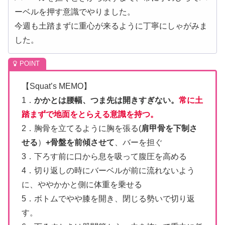
ーベルを押す意識でやりました。
今週も土踏まずに重心が来るように丁寧にしゃがみま
した。
【Squat’s MEMO】
1．
かかとは腰幅、つま先は開きすぎない。
常に土
踏まずで地面をとらえる意識を持つ。
2．胸骨を立てるように胸を張る(
肩甲骨を下制さ
せる
）
+骨盤を前傾させて
、バーを担ぐ
3．下ろす前に口から息を吸って腹圧を高める
4．切り返しの時にバーベルが前に流れないよう
に、ややかかと側に体重を乗せる
5．ボトムでやや膝を開き、閉じる勢いで切り返
す。