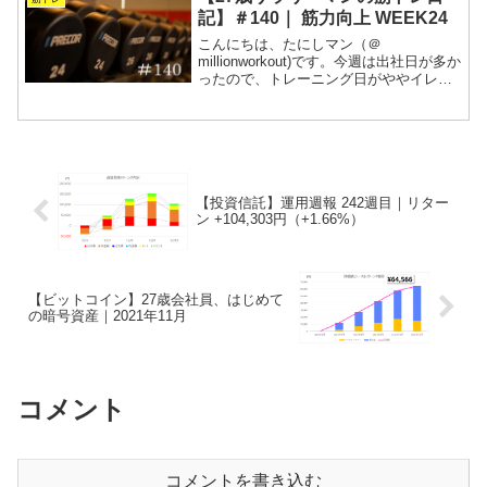
先したいです！...
記】＃140｜ 筋力向上 WEEK24
こんにちは、たにしマン（＠
millionworkout)です。今週は出社日が多か
ったので、トレーニング日がややイレギ
ュラーな形となりました。トレーニング
を長く続けるコツは、逆算して予定を立
てることと、どうしても予定が合わない
ときはすぐ諦めて...
【投資信託】運用週報 242週目｜リター
ン +104,303円（+1.66%）
【ビットコイン】27歳会社員、はじめて
の暗号資産｜2021年11月
コメント
コメントを書き込む