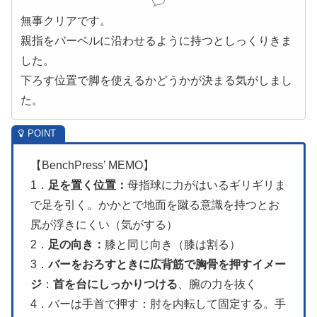
無事クリアです。
親指をバーベルに沿わせるように持つとしっくりきま
した。
下ろす位置で脚を使えるかどうかが決まる気がしまし
た。
【BenchPress’ MEMO】
1．
足を置く位置：
母指球に力がはいるギリギリま
で足を引く。かかとで地面を蹴る意識を持つとお
尻が浮きにくい（気がする）
2．
足の向き：
膝と同じ向き（膝は割る）
3．
バーをおろすときに広背筋で胸骨を押すイメー
ジ
：
首を台にしっかりつける
、腕の力を抜く
4．バーは手首で押す：肘を内転して固定する。手