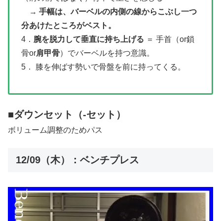
→
手幅は、バーベルの内側の線からこぶし一つ
分あけたところがベスト。
4．
腕を脱力して垂直に持ち上げる
＝ 手首（or鎖
骨or
肩甲骨
）でバーベルを持つ意識。
5． 膝を伸ばす勢いで骨盤を前に持ってくる。
■ダウンセット（-セット）
ボリューム調整のためパス
12/09（木）：ベンチプレス