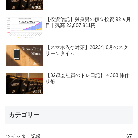
【投資信託】独身男の積立投資 92ヵ月
目｜残高 22,807,911円
【スマホ依存対策】2023年6月のスク
リーンタイム
【32歳会社員のトレ日記】＃363 体作
り⑲
カテゴリー
ツイッター記録
67