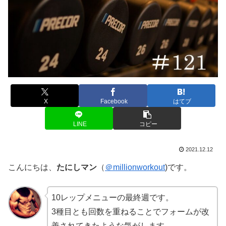
X
Facebook
はてブ
LINE
コピー
2021.12.12
こんにちは、
たにしマン
（
＠millionworkout
)です。
10レップメニューの最終週です。
3種目とも回数を重ねることでフォームが改
善されてきたような気がします。