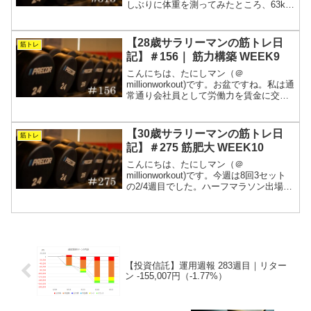
しぶりに体重を測ってみたところ、63kg
になっていました。1ヵ月で3㎏くらい落
ちていますね。お茶碗のサイズが小さく
なったことと、走る距離が伸びたことが
【28歳サラリーマンの筋トレ日
筋トレ
要因だと思...
記】＃156｜ 筋力構築 WEEK9
こんにちは、たにしマン（＠
millionworkout)です。お盆ですね。私は通
常通り会社員として労働力を賃金に交換
していました。そんな中、デッドリフト
とベンチプレスは狙い通りのメニューを
こなせましたが、スクワットがうまくい
【30歳サラリーマンの筋トレ日
筋トレ
きませんでした。...
記】＃275 筋肥大 WEEK10
こんにちは、たにしマン（＠
millionworkout)です。今週は8回3セット
の2/4週目でした。ハーフマラソン出場の
ため、実施日や重量を調整しました。来
年フルマラソンに出場するので、体重を5
㎏くらい落とそうと思います。体調管理
をしっかり...
【投資信託】運用週報 283週目｜リター
ン -155,007円（-1.77%）