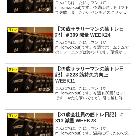
こんにちは、たにしマン（＠
millionworkout)です。今週はデッドリフト
で失敗しましたが、ベンチとスクワット
はまずまずでした。重量をあげながらも
ボリュームは抑えているので、疲労感は
ありません。怪我だけには気を付けて続
【30歳サラリーマンの筋トレ日
筋トレ
けていこうと思い...
記】＃309 減量 WEEK24
こんにちは、たにしマン（＠
millionworkout)です。今週でホームジムで
のトレーニングは終わりです。環境が変
わるので慣れるまでは思い通りにいかな
いと思いますが、思い通りにいかない時
こそ人間力を発揮するときです。できる
【29歳サラリーマンの筋トレ日
筋トレ
ことを小さく積み...
記】＃228 筋持久力向上
WEEK11
こんにちは、たにしマン（＠
millionworkout)です。今週も20回3セット
です！やたら寒いですが、引っ越し前の
ホームジムよりもかなり温かいです。嬉
しいです。2023年もしっかりトレーニン
グできました。来年も頑張ります！週5で
【31歳会社員の筋トレ日記】＃
筋トレ
会社に拘...
313 減量 WEEK28
こんにちは、たにしマン（＠
millionworkout)です。温泉に行ったので久