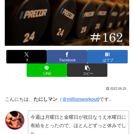
X
Facebook
はてブ
LINE
コピー
2022.09.25
こんにちは、
たにしマン
（
＠millionworkout
)です。
今週は月曜日と金曜日が祝日なうえ水曜日に
有給をとったので、ほとんどずっと休みでし
た。