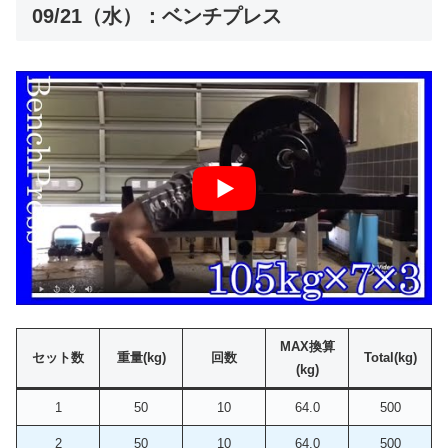
09/21（水）：ベンチプレス
MAX換算
セット数
重量(kg)
回数
Total(kg)
(kg)
1
50
10
64.0
500
2
50
10
64.0
500