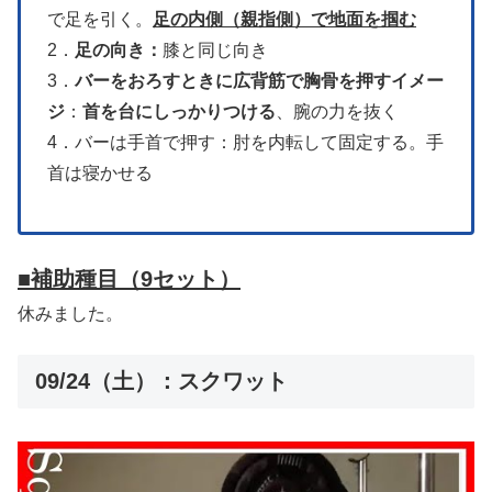
で足を引く。
足の内側（親指側）で地面を掴む
2．
足の向き：
膝と同じ向き
3．
バーをおろすときに広背筋で胸骨を押すイメー
ジ
：
首を台にしっかりつける
、腕の力を抜く
4．バーは手首で押す：肘を内転して固定する。手
首は寝かせる
■補助種目
（9セット）
休みました。
09/24（土）：スクワット