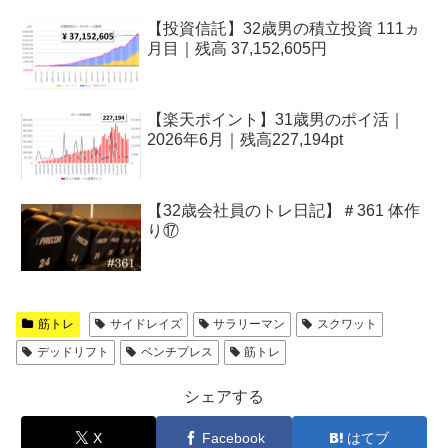
【投資信託】32歳男の積立投資 111ヵ
月目｜残高 37,152,605円
【楽天ポイント】31歳男のポイ活｜
2026年6月｜残高227,194pt
【32歳会社員のトレ日記】＃361 体作
り⑰
筋トレ
サイドレイズ
サラリーマン
スクワット
デッドリフト
ベンチプレス
筋トレ
シェアする
X
Facebook
はてブ