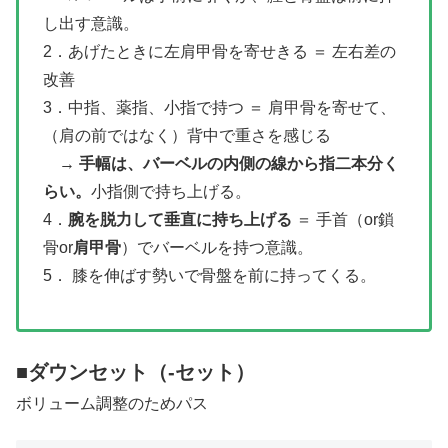
し出す意識。
2．あげたときに左肩甲骨を寄せきる ＝ 左右差の
改善
3．中指、薬指、小指で持つ ＝ 肩甲骨を寄せて、
（肩の前ではなく）背中で重さを感じる
→
手幅は、バーベルの内側の線から指二本分く
らい。
小指側で持ち上げる。
4．
腕を脱力して垂直に持ち上げる
＝ 手首（or鎖
骨or
肩甲骨
）でバーベルを持つ意識。
5． 膝を伸ばす勢いで骨盤を前に持ってくる。
■ダウンセット（-セット）
ボリューム調整のためパス