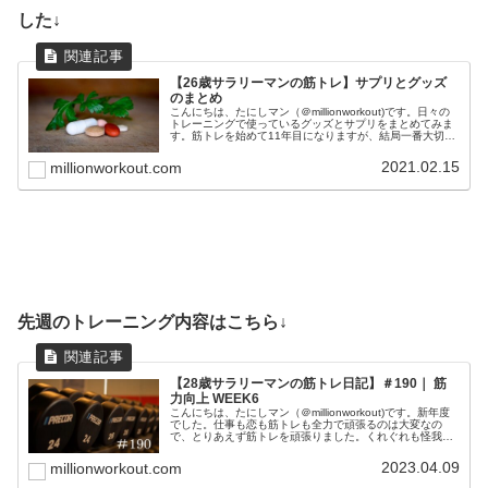
した↓
【26歳サラリーマンの筋トレ】サプリとグッズ
のまとめ
こんにちは、たにしマン（＠millionworkout)です。日々の
トレーニングで使っているグッズとサプリをまとめてみま
す。筋トレを始めて11年目になりますが、結局一番大切な
のは、正しいフォームと食事と睡眠です。これらを最優先
事項に置きつつ...
2021.02.15
millionworkout.com
先週のトレーニング内容はこちら↓
【28歳サラリーマンの筋トレ日記】＃190｜ 筋
力向上 WEEK6
こんにちは、たにしマン（＠millionworkout)です。新年度
でした。仕事も恋も筋トレも全力で頑張るのは大変なの
で、とりあえず筋トレを頑張りました。くれぐれも怪我に
は気を付けて、コツコツ続けていきます。週5で会社に拘
束されるサラリーマ...
2023.04.09
millionworkout.com