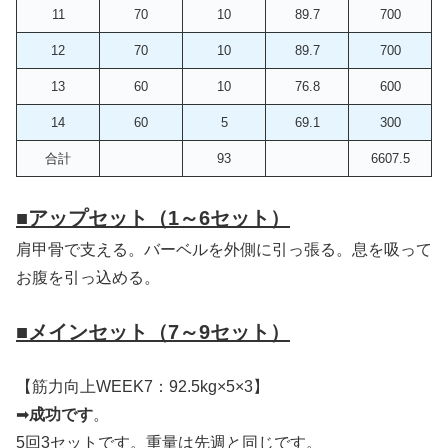
11
70
10
89.7
700
12
70
10
89.7
700
13
60
10
76.8
600
14
60
5
69.1
300
合計
93
6607.5
■
アップセット（1～6セット）
肩甲骨で支える。バーベルを外側に引っ張る。息を吸って
お腹を引っ込める。
■
メインセット（7～9セット）
【筋力向上WEEK7：92.5kg×5×3】
➡
成功です
。
5回3セットです。重量は先週と同じです。