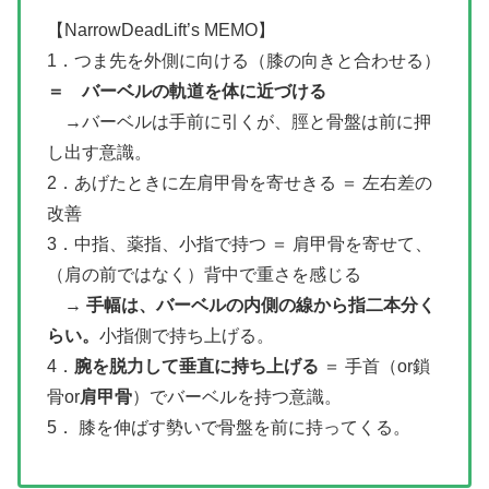
【NarrowDeadLift’s MEMO】
1．つま先を外側に向ける（膝の向きと合わせる）
＝ バーベルの軌道を体に近づける
→バーベルは手前に引くが、脛と骨盤は前に押
し出す意識。
2．あげたときに左肩甲骨を寄せきる ＝ 左右差の
改善
3．中指、薬指、小指で持つ ＝ 肩甲骨を寄せて、
（肩の前ではなく）背中で重さを感じる
→
手幅は、バーベルの内側の線から指二本分く
らい。
小指側で持ち上げる。
4．
腕を脱力して垂直に持ち上げる
＝ 手首（or鎖
骨or
肩甲骨
）でバーベルを持つ意識。
5． 膝を伸ばす勢いで骨盤を前に持ってくる。