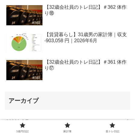
【32歳会社員のトレ日記】＃362 体作
り⑱
【賃貸暮らし】31歳男の家計簿｜収支
-903,058 円｜2026年6月
【32歳会社員のトレ日記】＃361 体作
り⑰
アーカイブ
2026年8月
2
1億円日記
家計簿
筋トレ日記