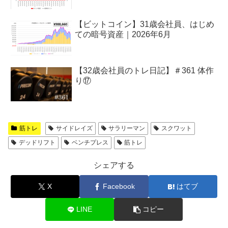
【ビットコイン】31歳会社員、はじめ
ての暗号資産｜2026年6月
【32歳会社員のトレ日記】＃361 体作
り⑰
筋トレ
サイドレイズ
サラリーマン
スクワット
デッドリフト
ベンチプレス
筋トレ
シェアする
X
Facebook
はてブ
LINE
コピー