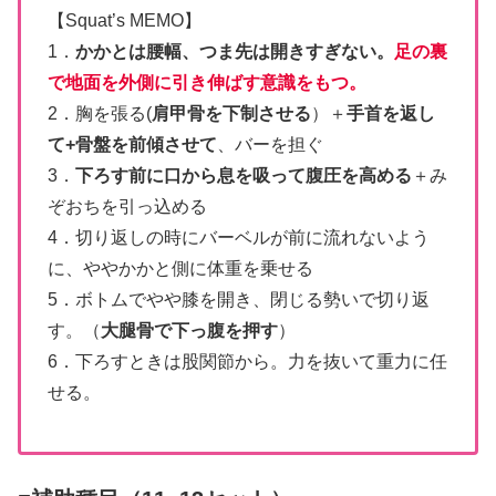
【Squat’s MEMO】
1．
かかとは腰幅、つま先は開きすぎない。
足の裏
で地面を外側に引き伸ばす意識をもつ。
2．胸を張る(
肩甲骨を下制させる
）＋
手首を返し
て+骨盤を前傾させて
、バーを担ぐ
3．
下ろす前に口から息を吸って腹圧を高める
＋み
ぞおちを引っ込める
4．切り返しの時にバーベルが前に流れないよう
に、ややかかと側に体重を乗せる
5．ボトムでやや膝を開き、閉じる勢いで切り返
す。（
大腿骨で下っ腹を押す
）
6．下ろすときは股関節から。力を抜いて重力に任
せる。