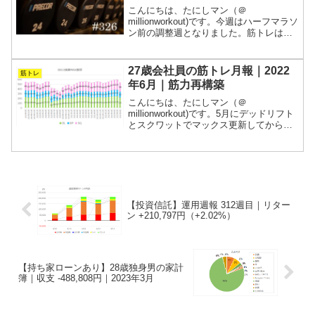
こんにちは、たにしマン（＠
millionworkout)です。今週はハーフマラソ
ン前の調整週となりました。筋トレはお
休みで、ランニングは負荷がかからない
程度に軽く流すのみ。本番がどうなるか
は分かりませんが、体を休めることもト
27歳会社員の筋トレ月報｜2022
筋トレ
レーニングの内で...
年6月｜筋力再構築
こんにちは、たにしマン（＠
millionworkout)です。5月にデッドリフト
とスクワットでマックス更新してから調
子が上がってこないので、6月は重量を落
としてメニューを組みました。題して、
「筋力構築2022」です。週5で会社に拘
束されるサ...
【投資信託】運用週報 312週目｜リター
ン +210,797円（+2.02%）
【持ち家ローンあり】28歳独身男の家計
簿｜収支 -488,808円｜2023年3月