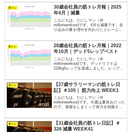
ので、無理せずゆっくりやっていこうと
思います。週5で会社に拘束されるサラリ
30歳会社員の筋トレ月報｜2025
筋トレ
ーマンが、...
年4月｜減量
こんにちは、たにしマン（＠
millionworkout)です。4月も減量です。走
り込みの量を増やす代わりにトレーニン
グのボリュームはかなり落としていま
す。身体の変化を楽しみながら続けてい
きます。週5で会社に拘束されるサラリー
28歳会社員の筋トレ月報｜2022
筋トレ
マンが、常に“今...
年10月｜デッド5レップベスト
こんにちは、たにしマン（＠
millionworkout)です。デッドリフトは
220kg5レップを達成しました。レップベ
ストです！スクワットはテンポポーズで
メインを組んでフォームが整ってきまし
た。ベンチは相変わらずいまいちです。
【27歳サラリーマンの筋トレ日
筋トレ
週5で会社に拘...
記】＃105｜ 筋力向上 WEEK1
こんにちは、たにしマン（＠
millionworkout)です。今週は夏休みだった
ので、昼寝をしまくって体力を回復させ
ました。筋トレはいつも通りの時間にし
っかりこなせたので良かったです。高重
量低回数のセットに突入しました。怪我
【31歳会社員の筋トレ日記】＃
筋トレ
に気をつけながら...
326 減量 WEEK41