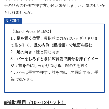
手のひらの外側で押す方が軽い気がしました。気のせいか
もしれませんが。
【BenchPress’ MEMO】
1．
足を置く位置：
母指球に力がはいるギリギリま
で足を引く。
足の内側（親指側）で地面を掴む
2．
足の向き：
膝と同じ向き
3．
バーをおろすときに広背筋で胸骨を押すイメー
ジ
：
首を台にしっかりつける
、腕の力を抜く
4．バーは手首で押す：肘を内転して固定する。手
首は寝かせる
■補助種目
（10～12セット）