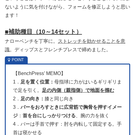
ないように気を付けながら、フォームを修正しようと思い
ます！
■補助種目
（10～14セット）
ナローベンチを丁寧に。
ストレッチを効かせることを意
識
。ディップスとフレンチプレスで締めました。
【BenchPress’ MEMO】
1．
足を置く位置：
母指球に力がはいるギリギリま
で足を引く。
足の内側（親指側）で地面を掴む
2．
足の向き：
膝と同じ向き
3．
バーをおろすときに広背筋で胸骨を押すイメー
ジ
：
首を台にしっかりつける
、腕の力を抜く
4．バーは手首で押す：肘を内転して固定する。手
首は寝かせる