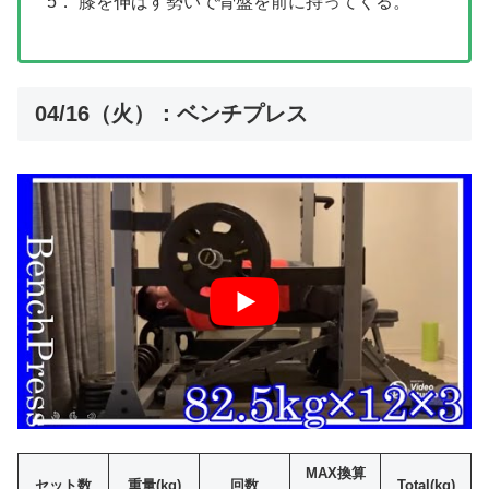
5． 膝を伸ばす勢いで骨盤を前に持ってくる。
04/16（火）：ベンチプレス
MAX換算
セット数
重量(kg)
回数
Total(kg)