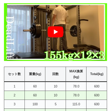
MAX換算
セット数
重量(kg)
回数
Total(kg)
(kg)
1
60
10
78.0
600
2
60
10
78.0
600
3
100
5
115.0
600