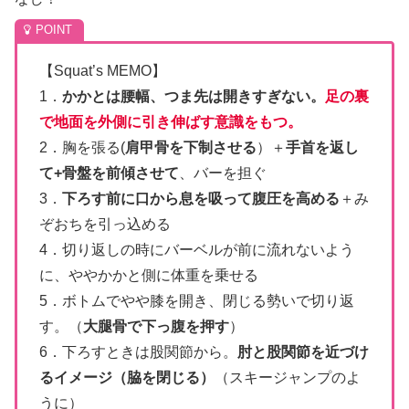
【Squat’s MEMO】
1．
かかとは腰幅、つま先は開きすぎない。
足の裏
で地面を外側に引き伸ばす意識をもつ。
2．胸を張る(
肩甲骨を下制させる
）＋
手首を返し
て+骨盤を前傾させて
、バーを担ぐ
3．
下ろす前に口から息を吸って腹圧を高める
＋み
ぞおちを引っ込める
4．切り返しの時にバーベルが前に流れないよう
に、ややかかと側に体重を乗せる
5．ボトムでやや膝を開き、閉じる勢いで切り返
す。（
大腿骨で下っ腹を押す
）
6．下ろすときは股関節から。
肘と股関節を近づけ
るイメージ（脇を閉じる）
（スキージャンプのよ
うに）