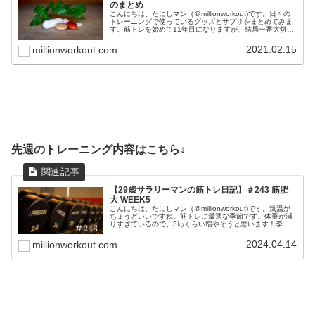
のまとめ
こんにちは、たにしマン（＠millionworkout)です。日々の
トレーニングで使っているグッズとサプリをまとめてみま
す。筋トレを始めて11年目になりますが、結局一番大切な
のは、正しいフォームと食事と睡眠です。これらを最優先
事項に置きつつ...
2021.02.15
millionworkout.com
先週のトレーニング内容はこちら↓
【29歳サラリーマンの筋トレ日記】＃243 筋肥
大 WEEK5
こんにちは、たにしマン（＠millionworkout)です。気温が
ちょうどいいですね。筋トレに最適な季節です。体重が減
りすぎているので、3㎏くらい増やそうと思います！季節
の変わり目は体調を崩しやすいので、睡眠時間の確保に努
めようと思います...
2024.04.14
millionworkout.com