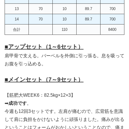
13
70
10
89.7
700
14
70
10
89.7
700
合計
110
8400
■
アップセット（1～6セット）
肩甲骨で支える。バーベルを外側に引っ張る。息を吸って
お腹を引っ込める。
■
メインセット（7～9セット）
【筋肥大WEEK6：82.5kg×12×3】
➡
成功です
。
今週も12回3セットです。左肩が痛むので、広背筋を意識
して肩に負担をかけないように頑張りました。痛みが出る
ということはフォームがおかしいということなので、痛ま