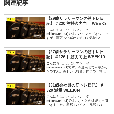
関連記事
【29歳サラリーマンの筋トレ日
筋トレ
記】＃220 筋持久力向上 WEEK3
こんにちは、たにしマン（＠
millionworkout)です。ハイレップきついで
すが、頑張った感がでるので気持ちいい
です。引き続き、フォームを確しながら
丁寧に行います。季節は冬に向かい、日
中の寒暖差も大きくなってきたので、体
【27歳サラリーマンの筋トレ日
筋トレ
調管理をしっかり...
記】＃126｜ 筋力向上 WEEK10
こんにちは、たにしマン（＠
millionworkout)です。今週もとても寒かっ
たですね。筋トレも投資と同じで「損切
り」がとても大切です。寒くて明らかに
体が動かないのに、無理にメニューをこ
なそうとすると怪我をします。メニュー
【31歳会社員の筋トレ日記】＃
筋トレ
が滞るのは”損”...
329 減量 WEEK44
こんにちは、たにしマン（＠
millionworkout)です。なんとか練習を再開
できました。風邪をひくと、風邪をひい
ていること自体のストレスに加えて、体
を動かせないストレスも重なるので、最