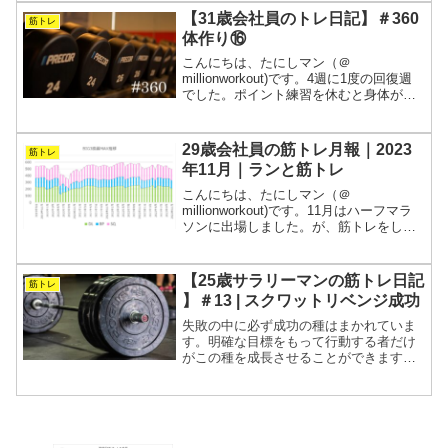
悪です。完全に自分のせいなので反省す
【31歳会社員のトレ日記】＃360
筋トレ
るしかありません...
体作り⑯
こんにちは、たにしマン（＠
millionworkout)です。4週に1度の回復週
でした。ポイント練習を休むと身体が軽
いです。暑くなってきたので、体調管理
に努めようと思います。とりあえず、睡
眠と食事をしっかりとることを意識して
29歳会社員の筋トレ月報｜2023
筋トレ
みます。週5で会...
年11月｜ランと筋トレ
こんにちは、たにしマン（＠
millionworkout)です。11月はハーフマラ
ソンに出場しました。が、筋トレをしっ
かりこなしました。筋肉を大きくしたい
気持ちとランニングのために体重を落と
した気持ちがせめぎ合っています。とり
【25歳サラリーマンの筋トレ日記
筋トレ
あえず筋量を減ら...
】＃13 | スクワットリベンジ成功
失敗の中に必ず成功の種はまかれていま
す。明確な目標をもって行動する者だけ
がこの種を成長させることができます。
そんな感じです。