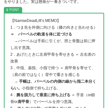
をやりました。実は懸垂が一番きついです。
【NarrowDeadLift’s MEMO】
1．つま先を外側に向ける（膝の向きと合わせる）
＝ バーベルの軌道を体に近づける
→バーベルは手前に引くが、脛と骨盤は前に押
し出す意識。
2．あげたときに左肩甲骨を寄せきる ＝ 左右差の
改善
3．中指、薬指、小指で持つ ＝ 肩甲骨を寄せて、
（肩の前ではなく）背中で重さを感じる
→
手幅は、バーベルの内側の線から指二本分く
らい。
小指側で持ち上げる。
4．
腕を脱力して垂直に持ち上げる
＝ 手首（or鎖
骨or
肩甲骨
）でバーベルを持つ意識。