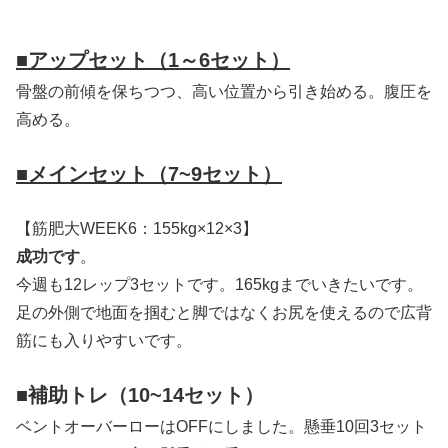
■アップセット（1～6セット）
骨盤の前傾を保ちつつ、高い位置から引き始める。腹圧を
高める。
■メインセット（7~9セット）
【筋肥大WEEK6：155kg×12×3】
成功です
。
今週も12レップ3セットです。165kgまでいきたいです。
足の外側で地面を掴むと脚ではなくお尻を使えるので広背
筋にも入りやすいです。
■補助トレ（10~14セット）
ベントオーバーローはOFFにしました。懸垂10回3セット