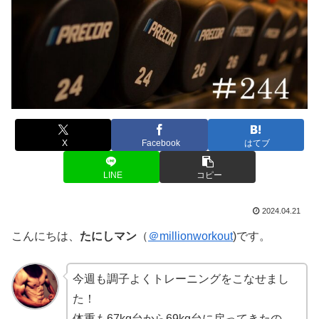
X
Facebook
はてブ
LINE
コピー
2024.04.21
こんにちは、
たにしマン
（
＠millionworkout
)です。
今週も調子よくトレーニングをこなせまし
た！
体重も67kg台から69kg台に戻ってきたの