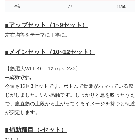
合計
77
8260
■
アップセット（1~9セット）
左右均等をテーマに丁寧に。
■
メインセット（10~12セット）
【筋肥大WEEK6：125kg×12×3】
➡
成功です。
今週も12回3セットです。ボトムで骨盤がハマっている感
じがしました。いい感触です。しっかりと息を吸ったうえ
で、腹直筋の上段から上がってくるイメージを持つと軌道
が安定します。
■
補助種目（-セット）
なし！