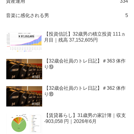
資産運用
334
音楽に感化される男
5
【投資信託】32歳男の積立投資 111ヵ
月目｜残高 37,152,605円
【32歳会社員のトレ日記】＃363 体作
り⑲
【32歳会社員のトレ日記】＃362 体作
り⑱
【賃貸暮らし】31歳男の家計簿｜収支
-903,058 円｜2026年6月