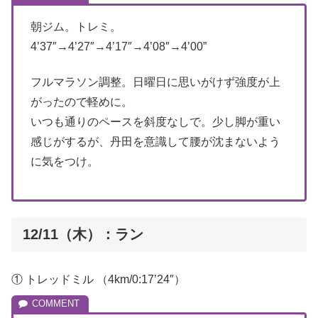
朝ジム。トレミ。
4’37″→4’27″→4’17″→4’08″→4’00”
フルマラソン調整。日曜日に思いがけず強度が上
がったので軽めに。
いつも通りのペースを斜度なしで。少し脚が重い
感じがするが、丹田を意識して腰が沈まないよう
に気をつけ。
12/11（木）：ラン
① トレッドミル （4km/0:17’24″）