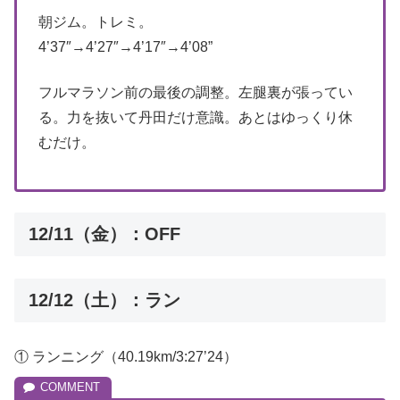
朝ジム。トレミ。
4’37″→4’27″→4’17″→4’08”
フルマラソン前の最後の調整。左腿裏が張ってい
る。力を抜いて丹田だけ意識。あとはゆっくり休
むだけ。
12/11（金）：OFF
12/12（土）：ラン
① ランニング（40.19km/3:27’24）