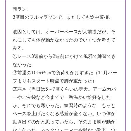
朝ラン。
3度目のフルマラソンで、またしても途中棄権。
敗因としては、オーバーペースが大前提だが、そ
れにしても体が動かなかったのでいくつか考えて
みる。
①レース3週前から2週前にかけて風邪で練習でき
なかった
②前週の10㎞+5㎞で負荷をかけすぎた（11月ハー
フよりもスタート時点で脚が重かった）
③寒さ（当日は5～7度くらいの曇天。アームカバ
ーやごみ袋など今までで一番温かい恰好をした
が、それでも寒かった。練習時のような、もっと
ペースを上げたくなる感覚が全くない。いつ体が
動き出すのかと思っていたら、そのまま脚が動か
なくなった。ネックウォーマーや温かい靴下、ウ