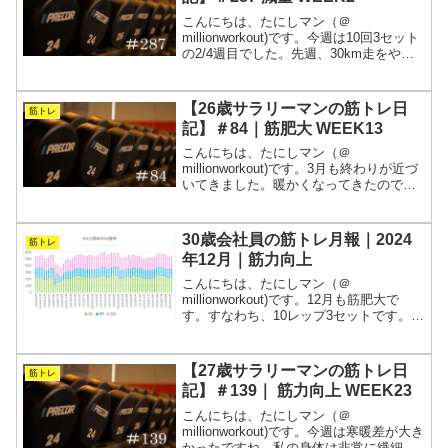
こんにちは、たにしマン（＠
millionworkout)です。今週は10回3セット
の2/4週目でした。先週、30km走をやっ
てみたら足がボロボロになりました。ト
レーニング強度はもともと落としてある
のでそのままこなせましたが、致命傷に
【26歳サラリーマンの筋トレ日
筋トレ
ならない...
記】＃84｜筋肥大 WEEK13
こんにちは、たにしマン（＠
millionworkout)です。3月も終わりが近づ
いてきました。暖かくなってきたので、
早朝トレがはかどります。調子に乗ると
怪我をするので、引き続き入念にストレ
ッチしたいと思います。体重も順調に増
30歳会社員の筋トレ月報｜2024
筋トレ
えており、72㎏...
年12月｜筋力向上
こんにちは、たにしマン（＠
millionworkout)です。12月も筋肥大で
す。すなわち、10レップ3セットです。重
量を抑えてインターバルを短くしまし
た。週5で会社に拘束されるサラリーマン
が、常に“今が一番強い”を目指す筋トレの
【27歳サラリーマンの筋トレ日
筋トレ
記録です。...
記】＃139｜ 筋力向上 WEEK23
こんにちは、たにしマン（＠
millionworkout)です。今週は寒暖差が大き
かったですね。私の身体は非常に繊細に