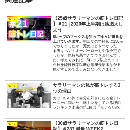
【25歳サラリーマンの筋トレ日記
筋トレ
】＃21 | 2020年上半期は筋肥大し
よう
8レップのマックスを狙って徐々に重量を
上げていきます。
初回なので軽めに150㎏
でやりましたが、死ぬほどきつかったで
す！
本当はベントオーバーローもやる予定で
したが、気持ち悪すぎてできませんでし
た。考えてみれば、6レップ以上のメイン
セットは高校生以来な気がします。
これを続ければ、新たな成長につながる
気がするので楽しみになってきました！
サラリーマンの私が筋トレする3
筋トレ
つの理由
カッコいい体で自分を好きになる全トレ
ーニーに聞いた、筋トレをしている理由
ランキング永遠の第1位は「モテるため」
です。モテるというのは、多くの人に自
分を認めてもらうことだと思います。そ
れは同時に、「自分で自分自身のことを
【30歳サラリーマンの筋トレ日
筋トレ
認めること」にもつなが...
記】＃287 減量 WEEK2