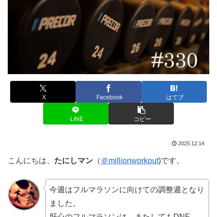
X
Facebook
はてブ
LINE
コピー
2025.12.14
こんにちは、
たにしマン
（
＠millionworkout
)です。
今週はフルマラソンに向けての調整週となり
ました。
肝心のフルマラソンは、またしてもDNF。