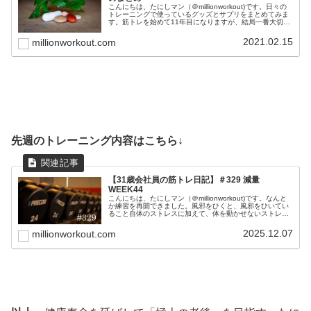
こんにちは、たにしマン（＠millionworkout)です。日々の
トレーニングで使っているグッズとサプリをまとめてみま
す。筋トレを始めて11年目になりますが、結局一番大切な
のは、正しいフォームと食事と睡眠です。これらを最優先
事項に置きつつ...
2021.02.15
millionworkout.com
先週のトレーニング内容はこちら↓
【31歳会社員の筋トレ日記】＃329 減量
WEEK44
こんにちは、たにしマン（＠millionworkout)です。なんと
か練習を再開できました。風邪をひくと、風邪をひいてい
ること自体のストレスに加えて、体を動かせないストレス
も重なるので、最悪です。完全に自分のせいなので反省す
るしかありません...
2025.12.07
millionworkout.com