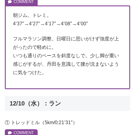
朝ジム。トレミ。
4’37″→4’27″→4’17″→4’08″→4’00”
フルマラソン調整。日曜日に思いがけず強度が上
がったので軽めに。
いつも通りのペースを斜度なしで。少し脚が重い
感じがするが、丹田を意識して腰が沈まないよう
に気をつけた。
12/10（水）：ラン
① トレッドミル（5km/0:21’31″）