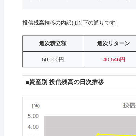
投信残高推移の内訳は以下の通りです。
週次積立額
週次リターン
50,000円
-40,546円
■資産別 投信残高の日次推移