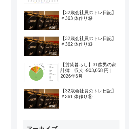
【32歳会社員のトレ日記】
＃363 体作り⑲
【32歳会社員のトレ日記】
＃362 体作り⑱
【賃貸暮らし】31歳男の家
計簿｜収支 -903,058 円｜
2026年6月
【32歳会社員のトレ日記】
＃361 体作り⑰
アーカイブ