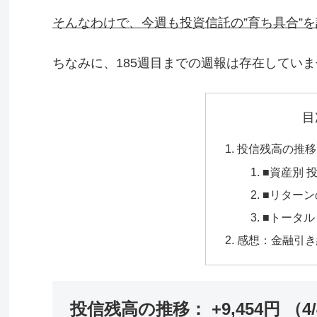
そんなわけで、今週も投資信託の”育ち具合”
ちなみに、185週目までの週報は存在してい
目
投信残高の推移： 
■資産別 
■リター
■トータ
感想：金融引き
投信残高の推移： +9,454円 （4/