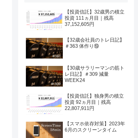
【投資信託】32歳男の積立
投資 111ヵ月目｜残高
37,152,605円
【32歳会社員のトレ日記】
＃363 体作り⑲
【30歳サラリーマンの筋ト
レ日記】＃309 減量
WEEK24
【投資信託】独身男の積立
投資 92ヵ月目｜残高
22,807,911円
【スマホ依存対策】2023年
6月のスクリーンタイム