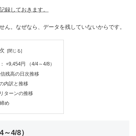
を記録しておきます。
ません。なぜなら、データを残していないからです。
次
+9,454円 （4/4～4/8）
投信残高の日次推移
ンの内訳と推移
ルリターンの推移
締め
4～4/8）