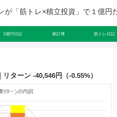
ンが「筋トレ×積立投資」で１億円
1億円日記
家計簿
筋トレ日記
ーン -40,546円（-0.55%）