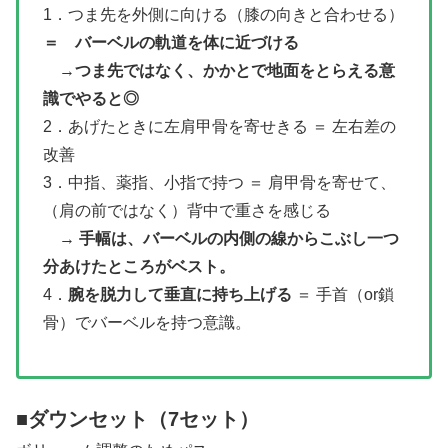
1．つま先を外側に向ける（膝の向きと合わせる）
＝ バーベルの軌道を体に近づける
→
つま先ではなく、かかとで地面をとらえる意
識でやると◎
2．あげたときに左肩甲骨を寄せきる ＝ 左右差の
改善
3．中指、薬指、小指で持つ ＝ 肩甲骨を寄せて、
（肩の前ではなく）背中で重さを感じる
→
手幅は、バーベルの内側の線からこぶし一つ
分あけたところがベスト。
4．
腕を脱力して垂直に持ち上げる
＝ 手首（or鎖
骨）でバーベルを持つ意識。
■ダウンセット（7セット）