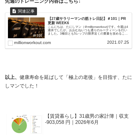
先週のトレーニング内容はこちら↓
【27歳サラリーマンの筋トレ日記】＃101｜PR
更新 WEEK6
こんにちは、たにしマン（＠millionworkout)です。今週は4
連休でしたが、おおむねいつも通りのルーティーンを行い
ました。3種目とも5レップの限界近くの重量を攻めること
ができたので良かったと思います。暑くて寝苦しい夜が続
きますが、水...
2021.07.25
millionworkout.com
以上、
健康寿命を延ばして「極上の老後」を目指す、たに
しマンでした！
【賃貸暮らし】31歳男の家計簿｜収支
-903,058 円｜2026年6月