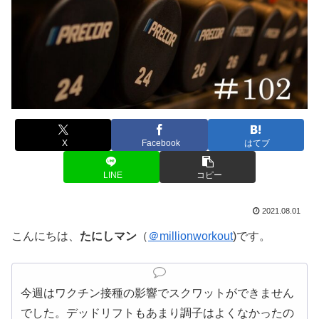
X
Facebook
はてブ
LINE
コピー
2021.08.01
こんにちは、
たにしマン
（
＠millionworkout
)です。
今週はワクチン接種の影響でスクワットができません
でした。デッドリフトもあまり調子はよくなかったの