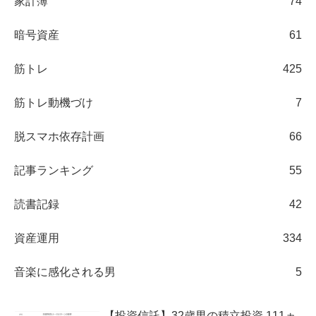
家計簿
74
暗号資産
61
筋トレ
425
筋トレ動機づけ
7
脱スマホ依存計画
66
記事ランキング
55
読書記録
42
資産運用
334
音楽に感化される男
5
【投資信託】32歳男の積立投資 111ヵ