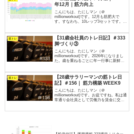
ームジムとは間も...
年12月｜筋力向上
こんにちは、たにしマン（＠
millionworkout)です。12月も筋肥大で
す。すなわち、10レップ3セットです。重
量を抑えてインターバルを短くしまし
た。週5で会社に拘束されるサラリーマン
が、常に“今が一番強い”を目指す筋トレの
【31歳会社員のトレ日記】＃333
筋トレ
記録です。...
脚づくり③
こんにちは、たにしマン（＠
millionworkout)です。2026年になりまし
た。歳を重ねるごとに年一行事に新鮮味
が無くなってきますね。元旦にランニン
グをしていると、初日の出を拝もうと
（？）中学生や高校生の集団が大はしゃ
【28歳サラリーマンの筋トレ日
筋トレ
ぎで河口に向かう...
記】＃156｜ 筋力構築 WEEK9
こんにちは、たにしマン（＠
millionworkout)です。お盆ですね。私は通
常通り会社員として労働力を賃金に交換
していました。そんな中、デッドリフト
とベンチプレスは狙い通りのメニューを
こなせましたが、スクワットがうまくい
きませんでした。...