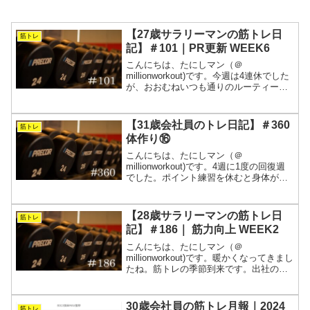
【27歳サラリーマンの筋トレ日
筋トレ
記】＃101｜PR更新 WEEK6
こんにちは、たにしマン（＠
millionworkout)です。今週は4連休でした
が、おおむねいつも通りのルーティーン
を行いました。3種目とも5レップの限界
近くの重量を攻めることができたので良
かったと思います。暑くて寝苦しい夜が
【31歳会社員のトレ日記】＃360
筋トレ
続きますが、水...
体作り⑯
こんにちは、たにしマン（＠
millionworkout)です。4週に1度の回復週
でした。ポイント練習を休むと身体が軽
いです。暑くなってきたので、体調管理
に努めようと思います。とりあえず、睡
眠と食事をしっかりとることを意識して
【28歳サラリーマンの筋トレ日
筋トレ
みます。週5で会...
記】＃186｜ 筋力向上 WEEK2
こんにちは、たにしマン（＠
millionworkout)です。暖かくなってきまし
たね。筋トレの季節到来です。出社の日
が多く思うように時間がとれませんでし
たが、無理やり詰め込んでなんとか完遂
です。そして、流れる季節の真ん中でホ
30歳会社員の筋トレ月報｜2024
筋トレ