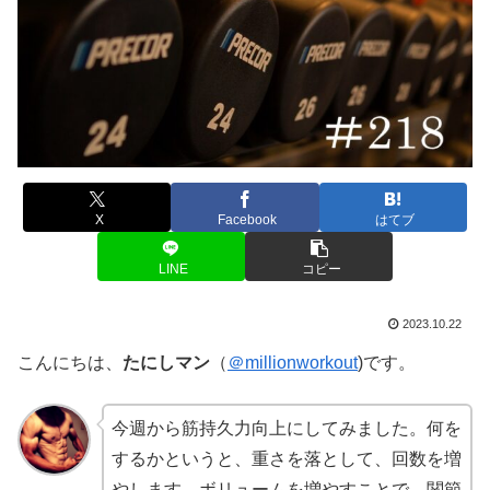
X
Facebook
はてブ
LINE
コピー
2023.10.22
こんにちは、
たにしマン
（
＠millionworkout
)です。
今週から筋持久力向上にしてみました。何を
するかというと、重さを落として、回数を増
やします。ボリュームを増やすことで、関節