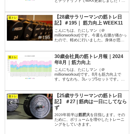
とデッドリフトでMAX更新しました！怪
我をせずにトレーニングを継続できたこ
とが勝因だと思います。週5で会社に拘束
されるサラリーマンが、常に“今が一番強
【28歳サラリーマンの筋トレ日
筋トレ
い”を目指...
記】＃195｜ 筋力向上 WEEK11
こんにちは、たにしマン（＠
millionworkout)です。今週も右腰が痛かっ
たので、軽めに行いました。身体が思う
ように動かなのはつまらないですが、焦
らずできることをやっていきいます。歳
をとって今までできていたことができな
30歳会社員の筋トレ月報｜2024
筋トレ
くなると、こうい...
年8月｜筋力向上
こんにちは、たにしマン（＠
millionworkout)です。8月も筋力向上で
す。すなわち、3レップ5セットです。限
界近い重量まで扱いました！週5で会社に
拘束されるサラリーマンが、常に“今が一
番強い”を目指す筋トレの記録です。毎週
【25歳サラリーマンの筋トレ日
筋トレ
具体的なメ...
記】 ＃27 | 筋肉は一日にしてなら
ず
2020年前半は
筋肥大
を目指します。その
ために、ボリュームを増やしたトレーニ
ングをしていきます。