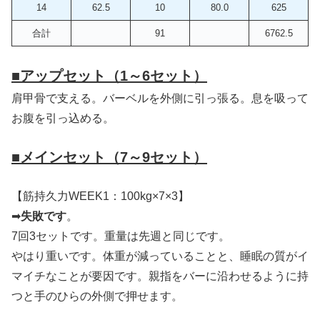
14
62.5
10
80.0
625
合計
91
6762.5
■
アップセット（1～6セット）
肩甲骨で支える。バーベルを外側に引っ張る。息を吸って
お腹を引っ込める。
■
メインセット（7～9セット）
【筋持久力WEEK1：100kg×7×3】
➡
失敗です
。
7回3セットです。重量は先週と同じです。
やはり重いです。体重が減っていることと、睡眠の質がイ
マイチなことが要因です。親指をバーに沿わせるように持
つと手のひらの外側で押せます。