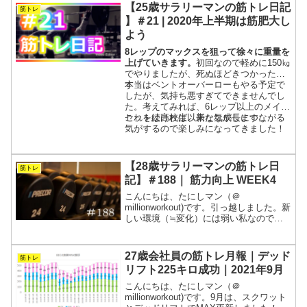
【25歳サラリーマンの筋トレ日記
筋トレ
】＃21 | 2020年上半期は筋肥大し
よう
8レップのマックスを狙って徐々に重量を
上げていきます。
初回なので軽めに150㎏
でやりましたが、死ぬほどきつかったで
す！
本当はベントオーバーローもやる予定で
したが、気持ち悪すぎてできませんでし
た。考えてみれば、6レップ以上のメイン
セットは高校生以来な気がします。
これを続ければ、新たな成長につながる
気がするので楽しみになってきました！
【28歳サラリーマンの筋トレ日
筋トレ
記】＃188｜ 筋力向上 WEEK4
こんにちは、たにしマン（＠
millionworkout)です。引っ越しました。新
しい環境（≒変化）には弱い私なので、
早くルーティーンを構築してノンストレ
スで過ごせるように頑張ります。まずは
しっかりトレーニングをして、体に”いつ
27歳会社員の筋トレ月報｜デッド
筋トレ
も通りの”刺激...
リフト225キロ成功｜2021年9月
こんにちは、たにしマン（＠
millionworkout)です。9月は、スクワット