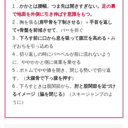
1．
かかとは腰幅、つま先は開きすぎない。
足の裏
で地面を外側に引き伸ばす意識をもつ。
2．胸を張る(
肩甲骨を下制させる
）＋
手首を返し
て+骨盤を前傾させて
、バーを担ぐ
3．
下ろす前に口から息を吸って腹圧を高める
＋み
ぞおちを引っ込める
4．切り返しの時にバーベルが前に流れないよう
に、ややかかと側に体重を乗せる
5．ボトムでやや膝を開き、閉じる勢いで切り返
す。（
大腿骨で下っ腹を押す
）
6．下ろすときは股関節から。
肘と股関節を近づけ
るイメージ（脇を閉じる）
（スキージャンプのよ
うに）