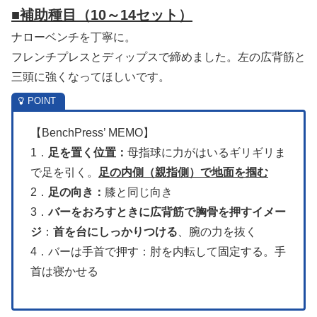
■補助種目
（10～14セット）
ナローベンチを丁寧に。
フレンチプレスとディップスで締めました。左の広背筋と
三頭に強くなってほしいです。
【BenchPress’ MEMO】
1．
足を置く位置：
母指球に力がはいるギリギリま
で足を引く。
足の内側（親指側）で地面を掴む
2．
足の向き：
膝と同じ向き
3．
バーをおろすときに広背筋で胸骨を押すイメー
ジ
：
首を台にしっかりつける
、腕の力を抜く
4．バーは手首で押す：肘を内転して固定する。手
首は寝かせる