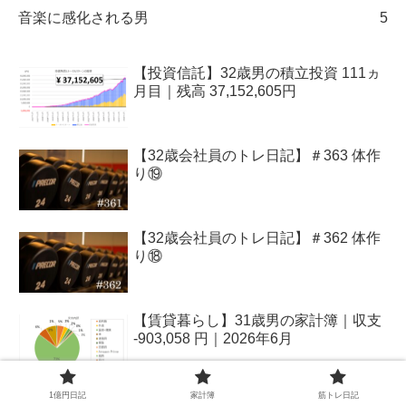
音楽に感化される男
5
【投資信託】32歳男の積立投資 111ヵ
月目｜残高 37,152,605円
【32歳会社員のトレ日記】＃363 体作
り⑲
【32歳会社員のトレ日記】＃362 体作
り⑱
【賃貸暮らし】31歳男の家計簿｜収支
-903,058 円｜2026年6月
1億円日記
家計簿
筋トレ日記
【32歳会社員のトレ日記】＃361 体作