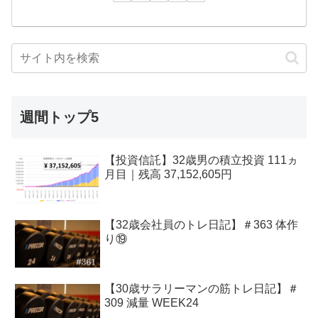
週間トップ5
【投資信託】32歳男の積立投資 111ヵ
月目｜残高 37,152,605円
【32歳会社員のトレ日記】＃363 体作
り⑲
【30歳サラリーマンの筋トレ日記】＃
309 減量 WEEK24