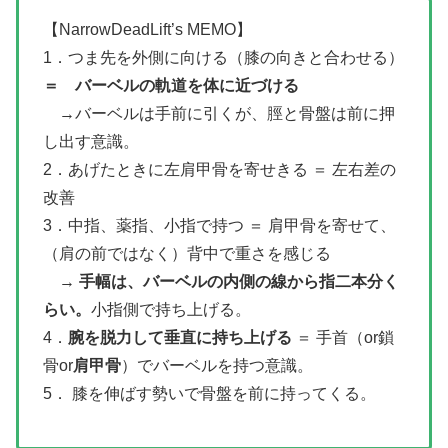
【NarrowDeadLift’s MEMO】
1．つま先を外側に向ける（膝の向きと合わせる）
＝ バーベルの軌道を体に近づける
→バーベルは手前に引くが、脛と骨盤は前に押
し出す意識。
2．あげたときに左肩甲骨を寄せきる ＝ 左右差の
改善
3．中指、薬指、小指で持つ ＝ 肩甲骨を寄せて、
（肩の前ではなく）背中で重さを感じる
→
手幅は、バーベルの内側の線から指二本分く
らい。
小指側で持ち上げる。
4．
腕を脱力して垂直に持ち上げる
＝ 手首（or鎖
骨or
肩甲骨
）でバーベルを持つ意識。
5． 膝を伸ばす勢いで骨盤を前に持ってくる。