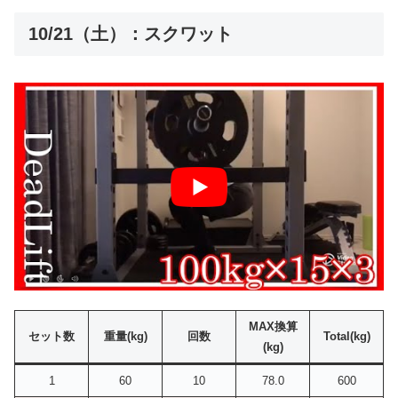
10/21（土）：スクワット
MAX換算
セット数
重量(kg)
回数
Total(kg)
(kg)
1
60
10
78.0
600