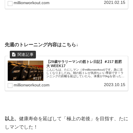
事項に置きつつ...
2021.02.15
millionworkout.com
先週のトレーニング内容はこちら↓
【29歳サラリーマンの筋トレ日記】＃217 筋肥
大 WEEK17
こんにちは、たにしマン（＠millionworkout)です。急に涼
しくなりましたね。朝の筋トレが気持ちいい季節です！ラ
ンニングの距離を延ばしていたら、体重が70kgを切ったの
で、出力が落ちてきました。筋肥大と矛盾してきたので、
来週からタイ...
2023.10.15
millionworkout.com
以上、
健康寿命を延ばして「極上の老後」を目指す、たに
しマンでした！