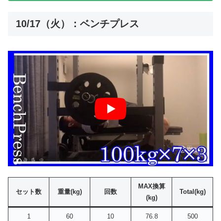
10/17（火）：ベンチプレス
MAX換算
セット数
重量(kg)
回数
Total(kg)
(kg)
1
60
10
76.8
500