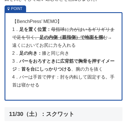
【BenchPress’ MEMO】
1．
足を置く位置：
母指球に力がはいるギリギリま
で足を引く。
足の内側（親指側）で地面を掴
む
→
遠くにおいてお尻に力を入れる
2．
足の向き：
膝と同じ向き
3．
バーをおろすときに広背筋で胸骨を押すイメー
ジ
：
首を台にしっかりつける
、腕の力を抜く
4．バーは手首で押す：肘を内転して固定する。手
首は寝かせる
11/30（土）：スクワット