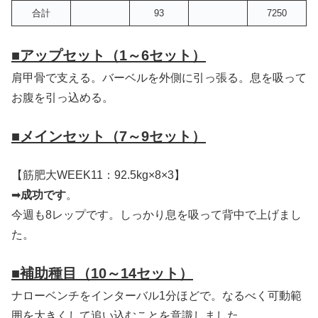
合計
93
7250
■
アップセット（1～6セット）
肩甲骨で支える。バーベルを外側に引っ張る。息を吸って
お腹を引っ込める。
■
メインセット（7～9セット）
【筋肥大WEEK11：92.5kg×8×3】
➡
成功です
。
今週も8レップです。しっかり息を吸って背中で上げまし
た。
■補助種目
（10～14セット）
ナローベンチをインターバル1分ほどで。なるべく可動範
囲を大きくして追い込むことを意識しました。