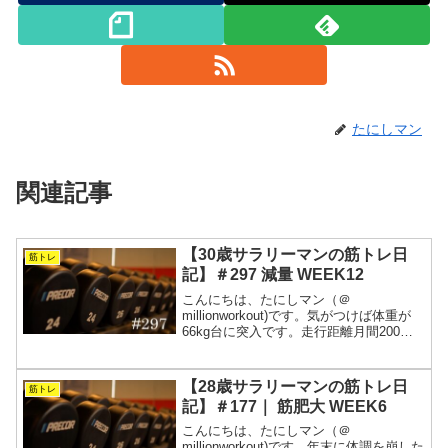
たにしマン
関連記事
【30歳サラリーマンの筋トレ日
筋トレ
記】＃297 減量 WEEK12
こんにちは、たにしマン（＠
millionworkout)です。気がつけば体重が
66kg台に突入です。走行距離月間200
㎞、スクワット60kg縛りを続けているの
で、グングン筋肉が落ちているようで
す。身体は軽くなって快適ですが、アン
【28歳サラリーマンの筋トレ日
筋トレ
ダーカロリー...
記】＃177｜ 筋肥大 WEEK6
こんにちは、たにしマン（＠
millionworkout)です。年末に体調を崩した