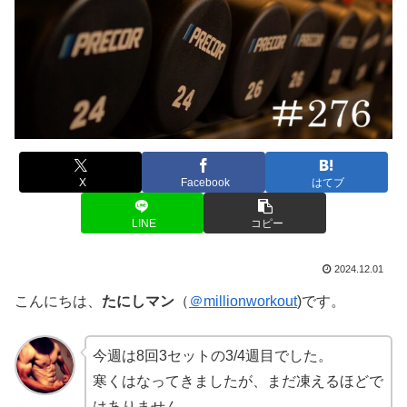
X
Facebook
はてブ
LINE
コピー
2024.12.01
こんにちは、
たにしマン
（
＠millionworkout
)です。
今週は8回3セットの3/4週目でした。
寒くはなってきましたが、まだ凍えるほどで
はありません。