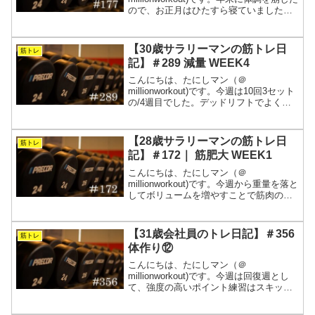
ので、お正月はひたすら寝ていました。
最後に一週間以上筋トレせずに過ごした
のは、遠い昔のことで思い出せません。
こういう事でもないとがっつり休むこと
【30歳サラリーマンの筋トレ日
筋トレ
ができない性格な...
記】＃289 減量 WEEK4
こんにちは、たにしマン（＠
millionworkout)です。今週は10回3セット
の/4週目でした。デッドリフトでよく追
い込めたのか、3日間ぐらい体の切れが無
くなりました。来週はマラソンに向けて
OFFにしようと思います。YouTubeの登
【28歳サラリーマンの筋トレ日
筋トレ
録...
記】＃172｜ 筋肥大 WEEK1
こんにちは、たにしマン（＠
millionworkout)です。今週から重量を落と
してボリュームを増やすことで筋肉の成
長を促すメニューに入ります。12月に入
って一段と寒くなってきましたが、寒い
と身体が動かないうえに怪我をしやすい
【31歳会社員のトレ日記】＃356
筋トレ
ので、コントロ...
体作り⑫
こんにちは、たにしマン（＠
millionworkout)です。今週は回復週とし
て、強度の高いポイント練習はスキップ
して、トレッドミルと中強度、いつもの
筋トレのみを行いました。回復週は回復