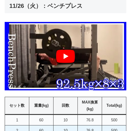
11/26（火）：ベンチプレス
MAX換算
セット数
重量(kg)
回数
Total(kg)
(kg)
1
60
10
76.8
500
2
60
10
76.8
500