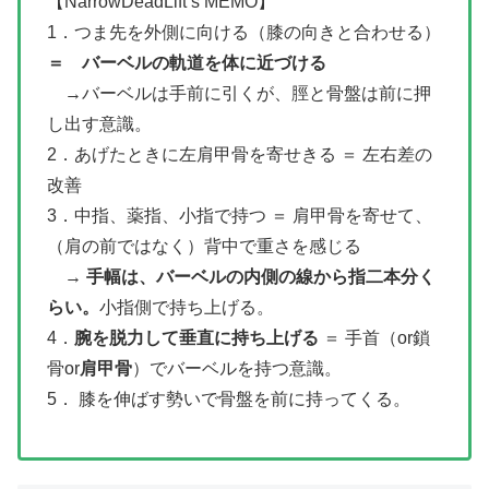
【NarrowDeadLift’s MEMO】
1．つま先を外側に向ける（膝の向きと合わせる）
＝ バーベルの軌道を体に近づける
→バーベルは手前に引くが、脛と骨盤は前に押
し出す意識。
2．あげたときに左肩甲骨を寄せきる ＝ 左右差の
改善
3．中指、薬指、小指で持つ ＝ 肩甲骨を寄せて、
（肩の前ではなく）背中で重さを感じる
→
手幅は、バーベルの内側の線から指二本分く
らい。
小指側で持ち上げる。
4．
腕を脱力して垂直に持ち上げる
＝ 手首（or鎖
骨or
肩甲骨
）でバーベルを持つ意識。
5． 膝を伸ばす勢いで骨盤を前に持ってくる。