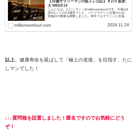
【30歳サラリーマンの筋トレ日記】＃275 筋肥
大 WEEK10
こんにちは、たにしマン（＠millionworkout)です。今週は8
回3セットの2/4週目でした。ハーフマラソン出場のため、
実施日や重量を調整しました。来年フルマラソンに出場す
るので、体重を5㎏くらい落とそうと思います。体調管理
をしっかり...
2024.11.24
millionworkout.com
以上、
健康寿命を延ばして「極上の老後」を目指す、たに
しマンでした！
↓↓↓質問箱を設置しました！匿名ですのでお気軽にどう
ぞ！