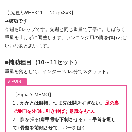
【筋肥大WEEK11：120kg×8×3】
➡
成功です
。
今週も8レップです。先週と同じ重量で丁寧に。しばらく
重量を上げずに調整します。ランニング用の脚を作れれば
いいなあと思います。
■
補助種目（10～11セット）
重量を落として、インターベル1分でスクワット。
【Squat’s MEMO】
1．
かかとは腰幅、つま先は開きすぎない。
足の裏
で地面を外側に引き伸ばす意識をもつ。
2．胸を張る(
肩甲骨を下制させる
）＋
手首を返し
て+骨盤を前傾させて
、バーを担ぐ