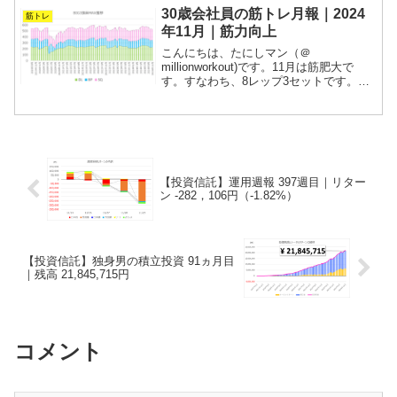
している実感がありませんが、長い目で
30歳会社員の筋トレ月報｜2024
筋トレ
見てトレーニングを...
年11月｜筋力向上
こんにちは、たにしマン（＠
millionworkout)です。11月は筋肥大で
す。すなわち、8レップ3セットです。重
量を抑えてインターバルを短くしまし
た。週5で会社に拘束されるサラリーマン
が、常に“今が一番強い”を目指す筋トレの
記録です。毎...
【投資信託】運用週報 397週目｜リター
ン -282，106円（-1.82%）
【投資信託】独身男の積立投資 91ヵ月目
｜残高 21,845,715円
コメント