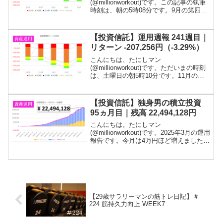
(@millionworkout)です。この記事の執筆
時刻は、朝の5時08分です。9月の第四週
です。２週連続の下落となりました。投
信残高は、1,000万円をキープしました。
目標である１億円に到達するまでは投信
【投資信託】運用週報 241週目｜
資産運用
を解約する...
リターン -207,256円（-3.29%）
こんにちは、たにしマン
(@millionworkout)です。ただいまの時刻
は、土曜日の朝5時10分です。11月の最
終週＆12月の第一週です。今週のリター
ンは激烈にマイナスでした。なぜかは分
かりませんが、暴落する株価を眺めなが
【投資信託】独身男の積立投資
資産運用
ら脳内で「月光...
95ヵ月目｜残高 22,494,128円
こんにちは。たにしマン
(@millionworkout)です。2025年3月の運用
報告です。今月は4万円ほど増えました。
投信残高は、2,249万円程度となっていま
す！質問箱を設置したので、ご質問くだ
さい(; ･`д･´)「若いうちからコツコ...
【29歳サラリーマンの筋トレ日記】＃
224 筋持久力向上 WEEK7