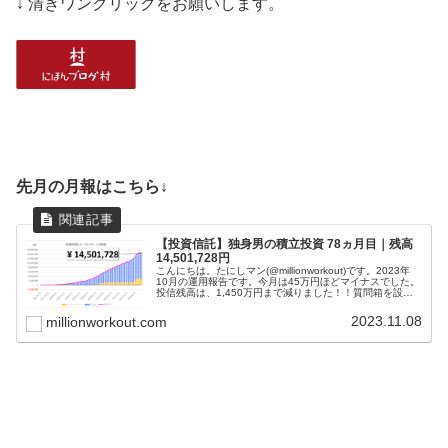
↓ 清きワンクリックをお願いします。
先月の月報はこちら↓
【投資信託】独身男の積立投資 78ヵ月目｜残高
14,501,728円
こんにちは。たにしマン(@millionworkout)です。2023年
10月の運用報告です。今月は45万円ほどマイナスでした。
投信残高は、1,450万円まで減りました！！質問箱を設置
したので、ご質問ください(; ･`д･´)「若いうちから...
2023.11.08
millionworkout.com