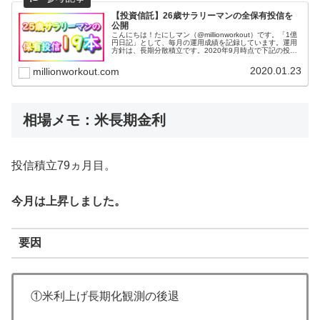
【投資信託】26歳サラリーマンの全保有投信を
公開
こんにちは！たにしマン（@millionworkout）です。「1億
円日記」として、毎月の運用成績を記録しています。運用
方針は、長期分散積立です。2020年9月時点で下記の投資
信託を保有しています。全部で19本です。基本的に毎月一
定額を積み...
2020.01.23
millionworkout.com
相場メモ：米長期金利
投信積立79ヵ月目。
今月は上昇しました。
要因
①米利上げ長期化観測の後退