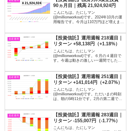
資産運用
90ヵ月目｜残高 21,924,924円
こんにちは。たにしマン
(@millionworkout)です。2024年10月の運
用報告です。今月は110万円ほど増えまし
た。投信残高は、2,193万円程度となって
います！質問箱を設置したので、ご質問
ください(; ･`д･´)「若いうちから...
【投資信託】運用週報 218週目｜
資産運用
リターン +58,138円（+1.18%）
こんにちは、たにしマン
(@millionworkout)です。６月の４週目で
す。今週は動きの激しい一週間でした。
最終的にはプラスリターンとなっていま
す。投信残高は、600万円を突破しまし
た！目標である１億円が貯まるまでは投
【投資信託】運用週報 251週目｜
資産運用
信を解約するつもり...
リターン +141,014円（+2.07%）
こんにちは、たにしマン
(@millionworkout)です。ただいまの時刻
は、朝の5時11分です。2月の第二週で
す。2週連続のプラスリターンです！金曜
日が祝日なので、4日間の記録になりま
す。目標である１億円が貯まるまでは投
【投資信託】運用週報 283週目｜
資産運用
信を解約するつも...
リターン -155,007円（-1.77%）
こんにちは、たにしマン