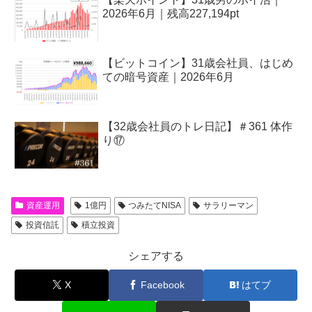
2026年6月｜残高227,194pt
【ビットコイン】31歳会社員、はじめ
ての暗号資産｜2026年6月
【32歳会社員のトレ日記】＃361 体作
り⑰
資産運用
1億円
つみたてNISA
サラリーマン
投資信託
積立投資
シェアする
X
Facebook
はてブ