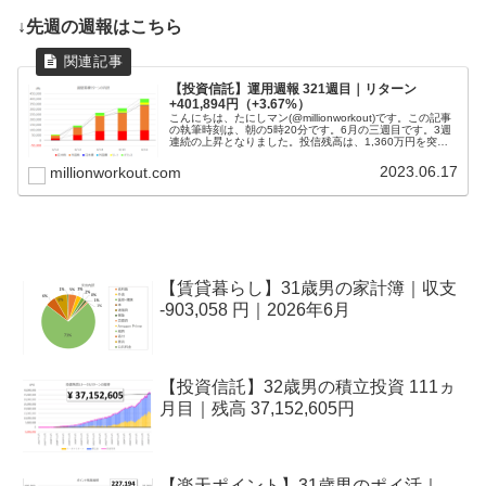
↓先週の週報はこちら
【投資信託】運用週報 321週目｜リターン
+401,894円（+3.67%）
こんにちは、たにしマン(@millionworkout)です。この記事
の執筆時刻は、朝の5時20分です。6月の三週目です。3週
連続の上昇となりました。投信残高は、1,360万円を突破
しました！目標である１億円に到達するまでは投信を解約
するつ...
2023.06.17
millionworkout.com
【賃貸暮らし】31歳男の家計簿｜収支
-903,058 円｜2026年6月
【投資信託】32歳男の積立投資 111ヵ
月目｜残高 37,152,605円
【楽天ポイント】31歳男のポイ活｜