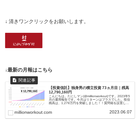
↓ 清きワンクリックをお願いします。
↓最新の月報はこちら
【投資信託】独身男の積立投資 73ヵ月目｜残高
12,790,160円
こんにちは。たにしマン(@millionworkout)です。2023年5
月の運用報告です。今月はリターンはプラスでした。投信
残高は、1,279万円を突破しました！！質問箱を設置した
ので、質問してください(; ･`д･´)「若いうちからコツ...
2023.06.07
millionworkout.com