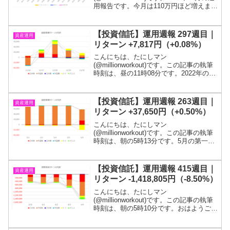
用報告です。今月は110万円ほど増えまし
た。投信残高は、1,560万円を突破しまし
た！！質問箱を設置したので、ご質問く
ださい(; ･`д･´)「若いうちからコ...
【投資信託】運用週報 297週目｜
資産運用
リターン +7,817円（+0.08%）
こんにちは、たにしマン
(@millionworkout)です。この記事の執筆
時刻は、昼の11時08分です。2022年の最
終週です。5週ぶりの上昇となりました。
と言ってもほぼ横ばいです。目標である
１億円に到達するまでは投信を解約する
【投資信託】運用週報 263週目｜
資産運用
つもりは無...
リターン +37,650円（+0.50%）
こんにちは、たにしマン
(@millionworkout)です。この記事の執筆
時刻は、朝の5時13分です。5月の第一週
です。今週はGWのため外国株の動きと
基準価額の動きにラグがでています。中
国のロックダウンや米中央銀行の利上げ
【投資信託】運用週報 415週目｜
資産運用
が市場にダメージ...
リターン -1,418,805円（-8.50%）
こんにちは、たにしマン
(@millionworkout)です。この記事の執筆
時刻は、朝の5時10分です。おはようござ
います！3月の最終週＆4月の初週です。3
週ぶりの下落となりました。投信残高