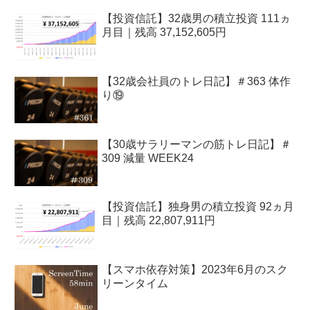
【投資信託】32歳男の積立投資 111ヵ
月目｜残高 37,152,605円
【32歳会社員のトレ日記】＃363 体作
り⑲
【30歳サラリーマンの筋トレ日記】＃
309 減量 WEEK24
【投資信託】独身男の積立投資 92ヵ月
目｜残高 22,807,911円
【スマホ依存対策】2023年6月のスク
リーンタイム