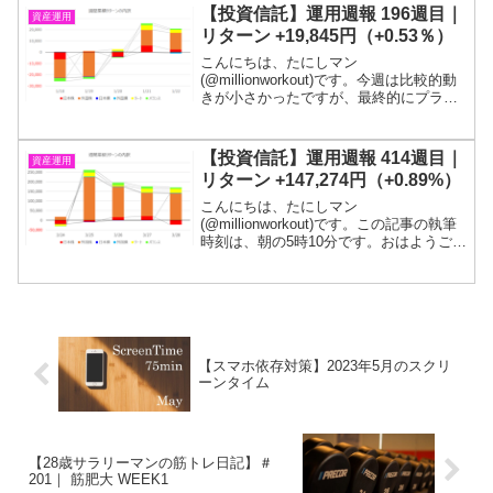
は、2,173万円程度です！目標である１億
【投資信託】運用週報 196週目｜
資産運用
円に到達...
リターン +19,845円（+0.53％）
こんにちは、たにしマン
(@millionworkout)です。今週は比較的動
きが小さかったですが、最終的にプラス
リターンで終わりました。そういえば、
バイデンさんが大統領に就任しました
ね。目標である１億円が貯まるまでは投
【投資信託】運用週報 414週目｜
資産運用
信を解約するつもりは無...
リターン +147,274円（+0.89%）
こんにちは、たにしマン
(@millionworkout)です。この記事の執筆
時刻は、朝の5時10分です。おはようござ
います！3月の第四週です。2週連続の増
加となりました。投信残高は、2,294万円
程度です！目標である１億円に到達する
までは投...
【スマホ依存対策】2023年5月のスクリ
ーンタイム
【28歳サラリーマンの筋トレ日記】＃
201｜ 筋肥大 WEEK1