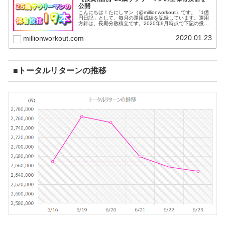
公開
こんにちは！たにしマン（@millionworkout）です。「1億
円日記」として、毎月の運用成績を記録しています。運用
方針は、長期分散積立です。2020年9月時点で下記の投資
信託を保有しています。全部で19本です。基本的に毎月一
定額を積み...
2020.01.23
millionworkout.com
■トータルリターンの推移