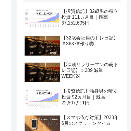
【投資信託】32歳男の積立
投資 111ヵ月目｜残高
37,152,605円
【32歳会社員のトレ日記】
＃363 体作り⑲
【30歳サラリーマンの筋ト
レ日記】＃309 減量
WEEK24
【投資信託】独身男の積立
投資 92ヵ月目｜残高
22,807,911円
【スマホ依存対策】2023年
6月のスクリーンタイム