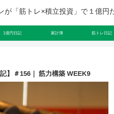
ンが「筋トレ×積立投資」で１億円
1億円日記
家計簿
筋トレ日記
】＃156｜ 筋力構築 WEEK9