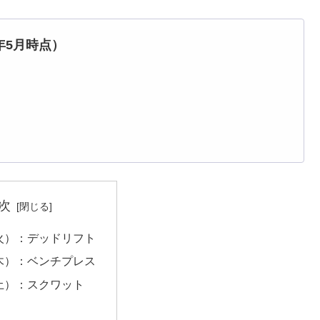
年5月時点）
次
9（火）：デッドリフト
1（木）：ベンチプレス
（土）：スクワット