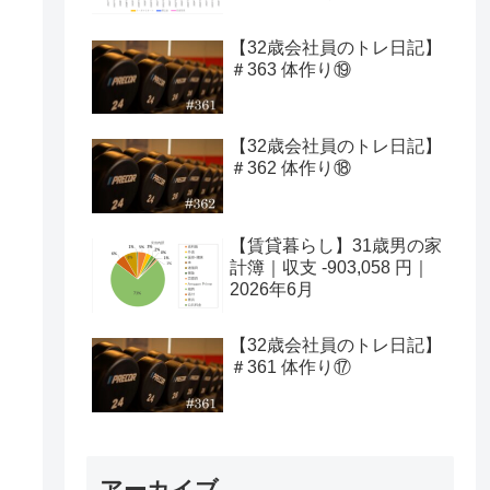
【32歳会社員のトレ日記】
＃363 体作り⑲
【32歳会社員のトレ日記】
＃362 体作り⑱
【賃貸暮らし】31歳男の家
計簿｜収支 -903,058 円｜
2026年6月
【32歳会社員のトレ日記】
＃361 体作り⑰
アーカイブ