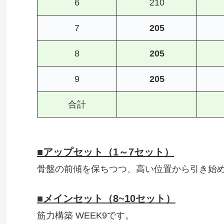
6
210
7
205
8
205
9
205
合計
■アップセット（1～7セット）
骨盤の前傾を保ちつつ、高い位置から引き始
■メインセット（8~10セット）
筋力構築 WEEK9です。