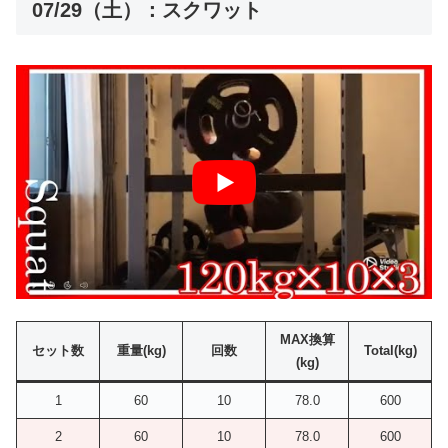
07/29（土）：スクワット
MAX換算
セット数
重量(kg)
回数
Total(kg)
(kg)
1
60
10
78.0
600
2
60
10
78.0
600