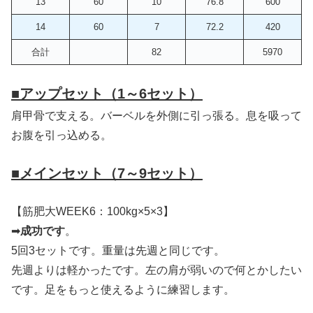
13
60
10
76.8
600
14
60
7
72.2
420
合計
82
5970
■
アップセット（1～6セット）
肩甲骨で支える。バーベルを外側に引っ張る。息を吸って
お腹を引っ込める。
■
メインセット（7～9セット）
【筋肥大WEEK6：100kg×5×3】
➡
成功です
。
5回3セットです。重量は先週と同じです。
先週よりは軽かったです。左の肩が弱いので何とかしたい
です。足をもっと使えるように練習します。