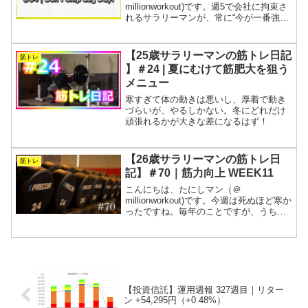
millionworkout)です。週5で会社に拘束さ
れるサラリーマンが、常に“今が一番強
い”を目指す筋トレの記録です。1週間分
の全トレーニングを動画と表にまとめま
す。夏休み明けの仕事は疲れますね。そ
【25歳サラリーマンの筋トレ日記
筋トレ
んな甘ったれた...
】＃24 | 夏にむけて筋肥大を狙う
メニュー
寒すぎて体の動きは悪いし、厚着で動き
づらいが、やるしかない。冬にどれだけ
頑張れるかが大きな差になるはず！
【26歳サラリーマンの筋トレ日
筋トレ
記】＃70｜筋力向上 WEEK11
こんにちは、たにしマン（＠
millionworkout)です。今週は死ぬほど寒か
ったですね。毎年のことですが、うちの
ホームジムはほぼ外にあるため異常に寒
いです。しかも、トレーニングは日の出
前のもっとも空気が冷え込んでいる時間
帯にやるのでなお...
【投資信託】運用週報 327週目｜リター
ン +54,295円（+0.48%）