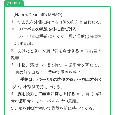
【NarrowDeadLift’s MEMO】
1．つま先を外側に向ける（膝の向きと合わせる）
＝ バーベルの軌道を体に近づける
→バーベルは手前に引くが、脛と骨盤は前に押
し出す意識。
2．あげたときに左肩甲骨を寄せきる ＝ 左右差の
改善
3．中指、薬指、小指で持つ ＝ 肩甲骨を寄せて、
（肩の前ではなく）背中で重さを感じる
→
手幅は、バーベルの内側の線から指二本分く
らい。
小指側で持ち上げる。
4．
腕を脱力して垂直に持ち上げる
＝ 手首（or鎖
骨or
肩甲骨
）でバーベルを持つ意識。
5． 膝を伸ばす勢いで骨盤を前に持ってくる。