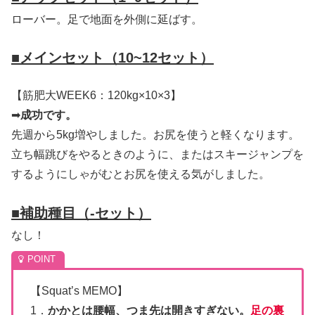
ローバー。足で地面を外側に延ばす。
■
メインセット（10~12セット）
【筋肥大WEEK6：120kg×10×3】
➡
成功です。
先週から5kg増やしました。お尻を使うと軽くなります。
立ち幅跳びをやるときのように、またはスキージャンプを
するようにしゃがむとお尻を使える気がしました。
■
補助種目（-セット）
なし！
【Squat’s MEMO】
1．
かかとは腰幅、つま先は開きすぎない。
足の裏