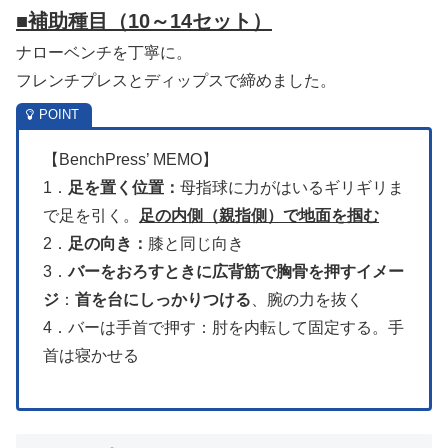
■補助種目
（10～14セット）
ナローベンチを丁寧に。
フレンチプレスとディップスで締めました。
【BenchPress’ MEMO】
1．
足を置く位置：
母指球に力がはいるギリギリま
で足を引く。
足の内側（親指側）で地面を掴む
2．
足の向き：
膝と同じ向き
3．
バーをおろすときに広背筋で胸骨を押すイメー
ジ
：
首を台にしっかりつける
、腕の力を抜く
4．バーは手首で押す：肘を内転して固定する。手
首は寝かせる