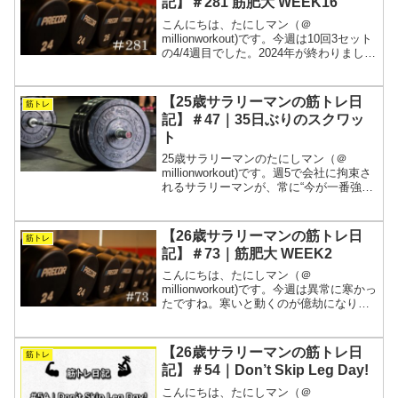
記】＃281 筋肥大 WEEK16
こんにちは、たにしマン（＠
millionworkout)です。今週は10回3セット
の4/4週目でした。2024年が終わりまし
た。重量を追うことは辞めて、ハイレッ
プで刺激をいれる方向へとシフトしまし
た。体重も落としながら関節への負担を
【25歳サラリーマンの筋トレ日
筋トレ
抑えた体...
記】＃47｜35日ぶりのスクワッ
ト
25歳サラリーマンのたにしマン（＠
millionworkout)です。週5で会社に拘束さ
れるサラリーマンが、常に“今が一番強
い”を目指す筋トレの記録です。1週間分
の全トレーニングを動画と表にまとめま
す。腰痛は治りかけが大切なので、無理
【26歳サラリーマンの筋トレ日
筋トレ
せずで...
記】＃73｜筋肥大 WEEK2
こんにちは、たにしマン（＠
millionworkout)です。今週は異常に寒かっ
たですね。寒いと動くのが億劫になりが
ちです。ただ、一回動き出してしまえば
体が温まって気持ちよくなれます。ちな
みに私の部屋には暖房が無いので、室温
【26歳サラリーマンの筋トレ日
筋トレ
10℃以下でテレ...
記】＃54｜Don’t Skip Leg Day!
こんにちは、たにしマン（＠