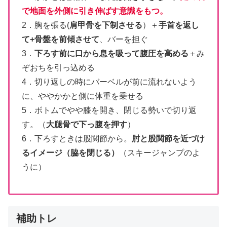
で地面を外側に引き伸ばす意識をもつ。
2．胸を張る(
肩甲骨を下制させる
）＋
手首を返し
て+骨盤を前傾させて
、バーを担ぐ
3．
下ろす前に口から息を吸って腹圧を高める
＋み
ぞおちを引っ込める
4．切り返しの時にバーベルが前に流れないよう
に、ややかかと側に体重を乗せる
5．ボトムでやや膝を開き、閉じる勢いで切り返
す。（
大腿骨で下っ腹を押す
）
6．下ろすときは股関節から。
肘と股関節を近づけ
るイメージ（脇を閉じる）
（スキージャンプのよ
うに）
補助トレ