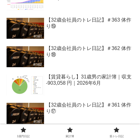
【32歳会社員のトレ日記】＃363 体作
り⑲
【32歳会社員のトレ日記】＃362 体作
り⑱
【賃貸暮らし】31歳男の家計簿｜収支
-903,058 円｜2026年6月
【32歳会社員のトレ日記】＃361 体作
り⑰
1億円日記
家計簿
筋トレ日記