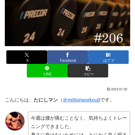
X
Facebook
はてブ
LINE
コピー
2023.07.30
こんにちは、
たにしマン
（
＠millionworkout
)です。
今週は腰が痛むことなく、気持ちよくトレー
ニングできました。
暑さに負けないためには、とにかく良く眠る